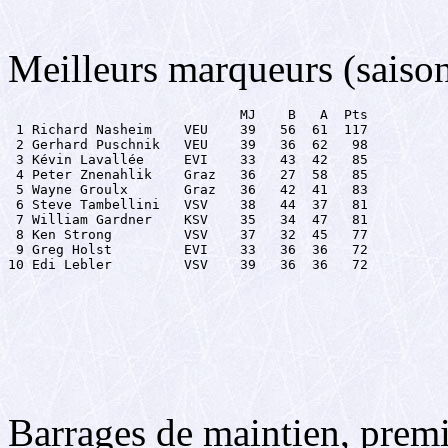
Meilleurs marqueurs (saison
                             MJ    B   A  Pts

 1 Richard Nasheim    VEU    39   56  61  117

 2 Gerhard Puschnik   VEU    39   36  62   98

 3 Kévin Lavallée     EVI    33   43  42   85

 4 Peter Znenahlik    Graz   36   27  58   85

 5 Wayne Groulx       Graz   36   42  41   83

 6 Steve Tambellini   VSV    38   44  37   81

 7 William Gardner    KSV    35   34  47   81

 8 Ken Strong         VSV    37   32  45   77

 9 Greg Holst         EVI    33   36  36   72

10 Edi Lebler         VSV    39   36  36   72
Barrages de maintien, premi