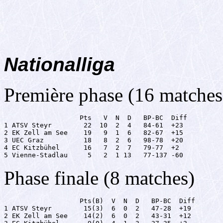
Nationalliga
Première phase (16 matches
                   Pts   V  N  D   BP-BC  Diff

1 ATSV Steyr        22  10  2  4   84-61  +23

2 EK Zell am See    19   9  1  6   82-67  +15

3 UEC Graz          18   8  2  6   98-78  +20

4 EC Kitzbühel      16   7  2  7   79-77  +2

5 Vienne-Stadlau     5   2  1 13   77-137 -60
Phase finale (8 matches)
                   Pts(B)  V  N  D   BP-BC  Diff

1 ATSV Steyr        15(3)  6  0  2   47-28  +19

2 EK Zell am See    14(2)  6  0  2   43-31  +12
