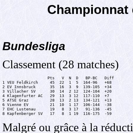
Championnat d
Bundesliga
Classement (28 matches)
                   Pts   V  N  D   BP-BC   Diff

1 VEU Feldkirch     45  22  1  5  164-96   +68

2 EV Innsbruck      35  16  3  9  139-105  +34

3 Villacher SV      30  14  2 12  124-104  +20

4 Klagenfurter AC   29  13  3 12  117-110  +7

5 ATSE Graz         28  13  2 13  134-121  +13

6 Vienne EV         21  10  1 17  106-144  -38

7 EHC Lustenau      19   8  3 17   91-136  -45

8 Kapfenberger SV   17   8  1 19  116-175  -59
Malgré ou grâce à la réducti