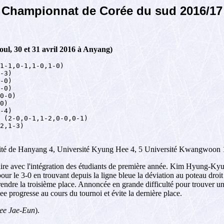
Championnat de Corée du sud 2016/17
oul, 30 et 31 avril 2016 à Anyang)
1-1,0-1,1-0,1-0)

-3)

-0)

-0)

0-0)

0)

-4)

 (2-0,0-1,1-2,0-0,0-1)

2,1-3)

rsité de Hanyang 4, Université Kyung Hee 4, 5 Université Kwangwoon 
taire avec l'intégration des étudiants de première année. Kim Hyung-Ky
t pour le 3-0 en trouvant depuis la ligne bleue la déviation au poteau dro
rendre la troisième place. Annoncée en grande difficulté pour trouver u
 progresse au cours du tournoi et évite la dernière place.
Lee Jae-Eun
).