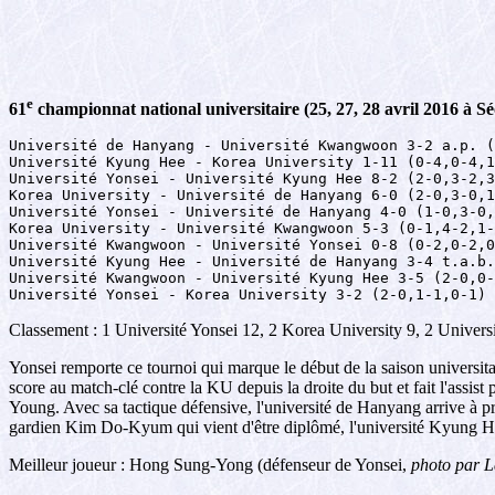
e
61
championnat national universitaire (25, 27, 28 avril 2016 à Sé
Université de Hanyang - Université Kwangwoon 3-2 a.p. (
Université Kyung Hee - Korea University 1-11 (0-4,0-4,1
Université Yonsei - Université Kyung Hee 8-2 (2-0,3-2,3
Korea University - Université de Hanyang 6-0 (2-0,3-0,1
Université Yonsei - Université de Hanyang 4-0 (1-0,3-0,
Korea University - Université Kwangwoon 5-3 (0-1,4-2,1-
Université Kwangwoon - Université Yonsei 0-8 (0-2,0-2,0
Université Kyung Hee - Université de Hanyang 3-4 t.a.b.
Université Kwangwoon - Université Kyung Hee 3-5 (2-0,0-
Université Yonsei - Korea University 3-2 (2-0,1-1,0-1)
Classement : 1 Université Yonsei 12, 2 Korea University 9, 2 Unive
Yonsei remporte ce tournoi qui marque le début de la saison universi
score au match-clé contre la KU depuis la droite du but et fait l'assis
Young. Avec sa tactique défensive, l'université de Hanyang arrive à p
gardien Kim Do-Kyum qui vient d'être diplômé, l'université Kyung Hee
Meilleur joueur : Hong Sung-Yong (défenseur de Yonsei,
photo par 