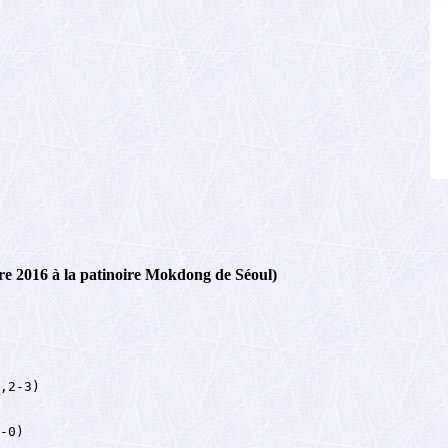
e 2016 à la patinoire Mokdong de Séoul)
,2-3)

-0)
