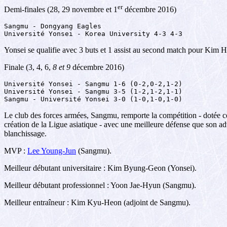
er
Demi-finales (28, 29 novembre et 1
décembre 2016)
Sangmu - Dongyang Eagles

Université Yonsei - Korea University 4-3 4-3
Yonsei se qualifie avec 3 buts et 1 assist au second match pour Kim Hy
Finale (3, 4, 6,
8 et 9
décembre 2016)
Université Yonsei - Sangmu 1-6 (0-2,0-2,1-2)

Université Yonsei - Sangmu 3-5 (1-2,1-2,1-1)

Sangmu - Université Yonsei 3-0 (1-0,1-0,1-0)
Le club des forces armées, Sangmu, remporte la compétition - dotée ce
création de la Ligue asiatique - avec une meilleure défense que son ad
blanchissage.
MVP :
Lee Young-Jun
(Sangmu).
Meilleur débutant universitaire : Kim Byung-Geon (Yonsei).
Meilleur débutant professionnel : Yoon Jae-Hyun (Sangmu).
Meilleur entraîneur : Kim Kyu-Heon (adjoint de Sangmu).