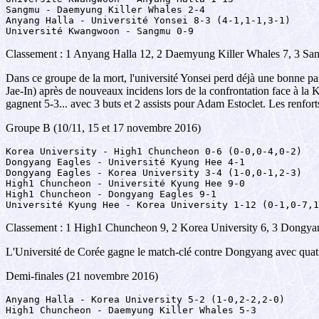
Sangmu - Daemyung Killer Whales 2-4

Anyang Halla - Université Yonsei 8-3 (4-1,1-1,3-1)

Université Kwangwoon - Sangmu 0-9
Classement : 1 Anyang Halla 12, 2 Daemyung Killer Whales 7, 3 San
Dans ce groupe de la mort, l'université Yonsei perd déjà une bonne pa
Jae-In) après de nouveaux incidens lors de la confrontation face à la K
gagnent 5-3... avec 3 buts et 2 assists pour Adam Estoclet. Les renforts
Groupe B (10/11, 15 et 17 novembre 2016)
Korea University - High1 Chuncheon 0-6 (0-0,0-4,0-2)

Dongyang Eagles - Université Kyung Hee 4-1

Dongyang Eagles - Korea University 3-4 (1-0,0-1,2-3)

High1 Chuncheon - Université Kyung Hee 9-0

High1 Chuncheon - Dongyang Eagles 9-1

Université Kyung Hee - Korea University 1-12 (0-1,0-7,1
Classement : 1 High1 Chuncheon 9, 2 Korea University 6, 3 Dongyan
L'Université de Corée gagne le match-clé contre Dongyang avec quatre
Demi-finales (21 novembre 2016)
Anyang Halla - Korea University 5-2 (1-0,2-2,2-0)

High1 Chuncheon - Daemyung Killer Whales 5-3