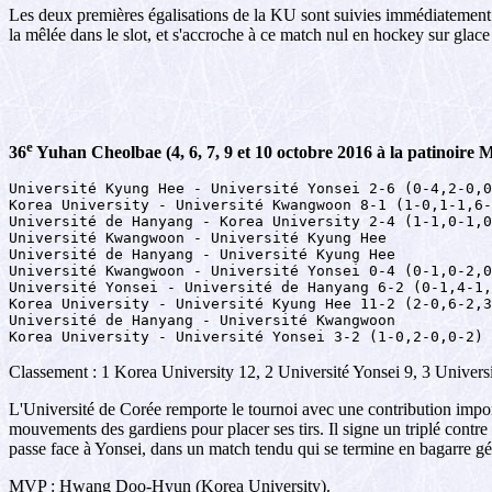
Les deux premières égalisations de la KU sont suivies immédiatement 
la mêlée dans le slot, et s'accroche à ce match nul en hockey sur glace
e
36
Yuhan Cheolbae (4, 6, 7, 9 et 10 octobre 2016 à la patinoire
Université Kyung Hee - Université Yonsei 2-6 (0-4,2-0,0
Korea University - Université Kwangwoon 8-1 (1-0,1-1,6-
Université de Hanyang - Korea University 2-4 (1-1,0-1,0
Université Kwangwoon - Université Kyung Hee

Université de Hanyang - Université Kyung Hee 

Université Kwangwoon - Université Yonsei 0-4 (0-1,0-2,0
Université Yonsei - Université de Hanyang 6-2 (0-1,4-1,
Korea University - Université Kyung Hee 11-2 (2-0,6-2,3
Université de Hanyang - Université Kwangwoon 

Korea University - Université Yonsei 3-2 (1-0,2-0,0-2)
Classement : 1 Korea University 12, 2 Université Yonsei 9, 3 Univer
L'Université de Corée remporte le tournoi avec une contribution impor
mouvements des gardiens pour placer ses tirs. Il signe un triplé contre
passe face à Yonsei, dans un match tendu qui se termine en bagarre gén
MVP : Hwang Doo-Hyun (Korea University).