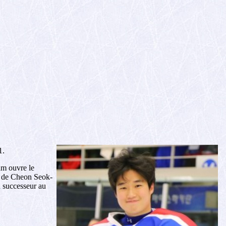
1.
um ouvre le
it de Cheon Seok-
n successeur au