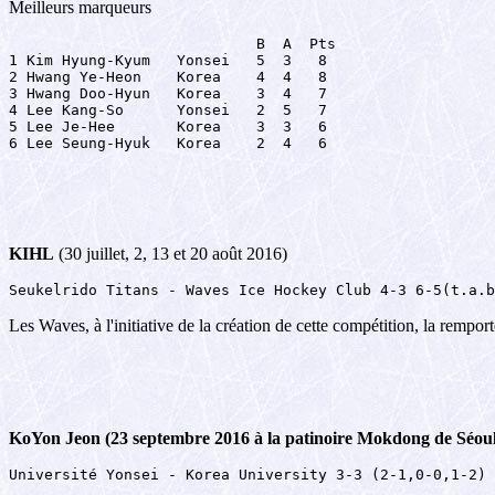
Meilleurs marqueurs
                            B  A  Pts

1 Kim Hyung-Kyum   Yonsei   5  3   8

2 Hwang Ye-Heon    Korea    4  4   8

3 Hwang Doo-Hyun   Korea    3  4   7

4 Lee Kang-So      Yonsei   2  5   7

5 Lee Je-Hee       Korea    3  3   6

6 Lee Seung-Hyuk   Korea    2  4   6
KIHL
(30 juillet, 2, 13 et 20 août 2016)
Seukelrido Titans - Waves Ice Hockey Club 4-3 6-5(t.a.b
Les Waves, à l'initiative de la création de cette compétition, la remport
KoYon Jeon (23 septembre 2016 à la patinoire Mokdong de Séoul
Université Yonsei - Korea University 3-3 (2-1,0-0,1-2)