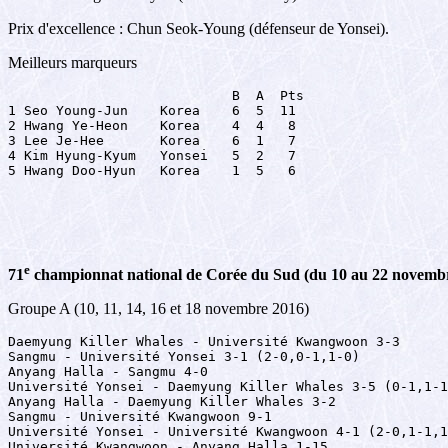
Prix d'excellence : Chun Seok-Young (défenseur de Yonsei).
Meilleurs marqueurs
                            B  A  Pts

1 Seo Young-Jun    Korea    6  5  11

2 Hwang Ye-Heon    Korea    4  4   8

3 Lee Je-Hee       Korea    6  1   7

4 Kim Hyung-Kyum   Yonsei   5  2   7

5 Hwang Doo-Hyun   Korea    1  5   6
e
71
championnat national de Corée du Sud (du 10 au 22 novembr
Groupe A (10, 11, 14, 16 et 18 novembre 2016)
Daemyung Killer Whales - Université Kwangwoon 3-3

Sangmu - Université Yonsei 3-1 (2-0,0-1,1-0)

Anyang Halla - Sangmu 4-0

Université Yonsei - Daemyung Killer Whales 3-5 (0-1,1-1
Anyang Halla - Daemyung Killer Whales 3-2

Sangmu - Université Kwangwoon 9-1

Université Yonsei - Université Kwangwoon 4-1 (2-0,1-1,1
Université Kwangwoon - Anyang Halla 1-15
