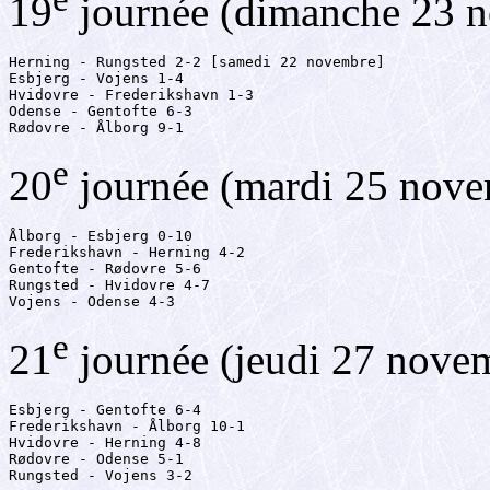
19
journée (dimanche 23 
Herning - Rungsted 2-2 [samedi 22 novembre]

Esbjerg - Vojens 1-4

Hvidovre - Frederikshavn 1-3

Odense - Gentofte 6-3

Rødovre - Ålborg 9-1
e
20
journée (mardi 25 nov
Ålborg - Esbjerg 0-10

Frederikshavn - Herning 4-2

Gentofte - Rødovre 5-6

Rungsted - Hvidovre 4-7

Vojens - Odense 4-3
e
21
journée (jeudi 27 nove
Esbjerg - Gentofte 6-4

Frederikshavn - Ålborg 10-1

Hvidovre - Herning 4-8

Rødovre - Odense 5-1

Rungsted - Vojens 3-2