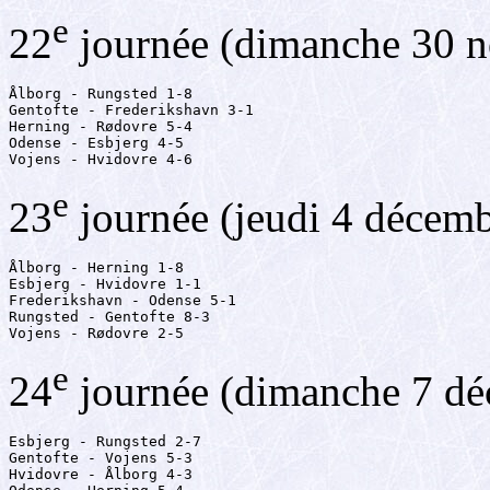
e
22
journée (dimanche 30 
Ålborg - Rungsted 1-8

Gentofte - Frederikshavn 3-1

Herning - Rødovre 5-4

Odense - Esbjerg 4-5

Vojens - Hvidovre 4-6
e
23
journée (jeudi 4 décem
Ålborg - Herning 1-8

Esbjerg - Hvidovre 1-1

Frederikshavn - Odense 5-1

Rungsted - Gentofte 8-3

Vojens - Rødovre 2-5
e
24
journée (dimanche 7 d
Esbjerg - Rungsted 2-7

Gentofte - Vojens 5-3

Hvidovre - Ålborg 4-3
