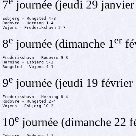
e
7
journée (jeudi 29 janvier
Esbjerg - Rungsted 4-3

Rødovre - Herning 1-4

Vojens - Frederikshavn 2-7
e
er
8
journée (dimanche 1
fé
Frederikshavn - Rødovre 9-3

Herning - Esbjerg 5-2

Rungsted - Vojens 4-1
e
9
journée (jeudi 19 février
Frederikshavn - Herning 6-4

Rødovre - Rungsted 2-4

Vojens - Esbjerg 10-2
e
10
journée (dimanche 22 f
Esbjerg - Rødovre 4-3
