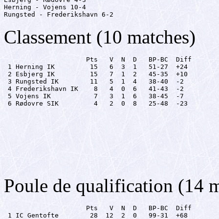
Herning - Vojens 10-4

Rungsted - Frederikshavn 6-2
Classement (10 matches)
                     Pts   V  N  D   BP-BC  Diff

 1 Herning IK         15   6  3  1   51-27  +24

 2 Esbjerg IK         15   7  1  2   45-35  +10

 3 Rungsted IK        11   5  1  4   38-40  -2

 4 Frederikshavn IK    8   4  0  6   41-43  -2

 5 Vojens IK           7   3  1  6   38-45  -7

 6 Rødovre SIK         4   2  0  8   25-48  -23
Poule de qualification (14 
                     Pts   V  N  D   BP-BC  Diff
