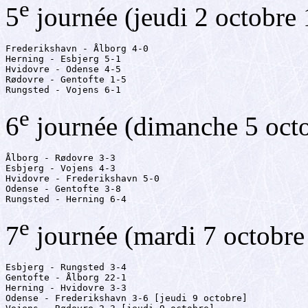
e
5
journée (jeudi 2 octobre
Frederikshavn - Ålborg 4-0

Herning - Esbjerg 5-1

Hvidovre - Odense 4-5

Rødovre - Gentofte 1-5

Rungsted - Vojens 6-1
e
6
journée (dimanche 5 oct
Ålborg - Rødovre 3-3

Esbjerg - Vojens 4-3

Hvidovre - Frederikshavn 5-0

Odense - Gentofte 3-8

Rungsted - Herning 6-4
e
7
journée (mardi 7 octobre
Esbjerg - Rungsted 3-4

Gentofte - Ålborg 22-1

Herning - Hvidovre 3-3

Odense - Frederikshavn 3-6 [jeudi 9 octobre]
