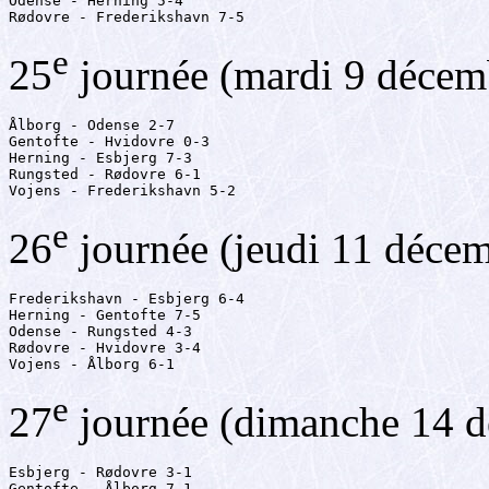
Odense - Herning 5-4

Rødovre - Frederikshavn 7-5
e
25
journée (mardi 9 décem
Ålborg - Odense 2-7

Gentofte - Hvidovre 0-3

Herning - Esbjerg 7-3

Rungsted - Rødovre 6-1

Vojens - Frederikshavn 5-2
e
26
journée (jeudi 11 déce
Frederikshavn - Esbjerg 6-4

Herning - Gentofte 7-5

Odense - Rungsted 4-3

Rødovre - Hvidovre 3-4

Vojens - Ålborg 6-1
e
27
journée (dimanche 14 
Esbjerg - Rødovre 3-1

Gentofte - Ålborg 7-1
