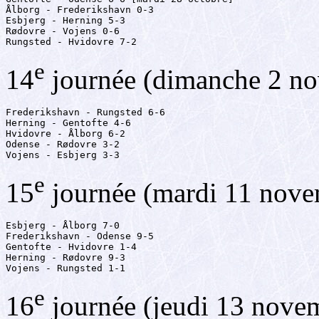
Ålborg - Frederikshavn 0-3

Esbjerg - Herning 5-3

Rødovre - Vojens 0-6

Rungsted - Hvidovre 7-2
e
14
journée (dimanche 2 n
Frederikshavn - Rungsted 6-6

Herning - Gentofte 4-6

Hvidovre - Ålborg 6-2

Odense - Rødovre 3-2

Vojens - Esbjerg 3-3
e
15
journée (mardi 11 nov
Esbjerg - Ålborg 7-0

Frederikshavn - Odense 9-5

Gentofte - Hvidovre 1-4

Herning - Rødovre 9-3

Vojens - Rungsted 1-1
e
16
journée (jeudi 13 nove