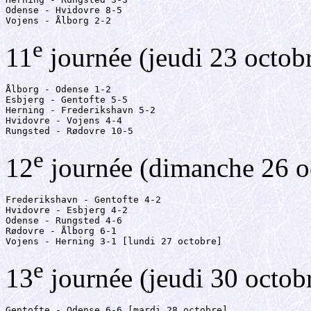
Odense - Hvidovre 8-5

Vojens - Ålborg 2-2
e
11
journée (jeudi 23 octob
Ålborg - Odense 1-2

Esbjerg - Gentofte 5-5

Herning - Frederikshavn 5-2

Hvidovre - Vojens 4-4

Rungsted - Rødovre 10-5
e
12
journée (dimanche 26 o
Frederikshavn - Gentofte 4-2

Hvidovre - Esbjerg 4-2

Odense - Rungsted 4-6

Rødovre - Ålborg 6-1

Vojens - Herning 3-1 [lundi 27 octobre]
e
13
journée (jeudi 30 octob
Gentofte - Odense 6-6 [mardi 28 octobre]
