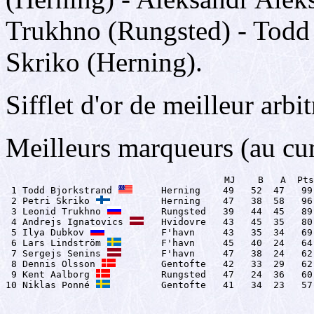
Trukhno (Rungsted) - Todd 
Skriko (Herning).
Sifflet d'or de meilleur arbi
Meilleurs marqueurs (au cum
                                       MJ    B   A  Pts

 1 Todd Bjorkstrand 
     Herning    49   52  47   99

 2 Petri Skriko 
         Herning    47   38  58   96

 3 Leonid Trukhno 
       Rungsted   39   44  45   89

 4 Andrejs Ignatovics 
   Hvidovre   43   45  35   80

 5 Ilya Dubkov 
          F'havn     43   35  34   69

 6 Lars Lindström 
       F'havn     45   40  24   64

 7 Sergejs Senins 
       F'havn     47   38  24   62

 8 Dennis Olsson 
        Gentofte   42   33  29   62

 9 Kent Aalborg 
         Rungsted   47   24  36   60

10 Niklas Ponné 
         Gentofte   41   34  23   57