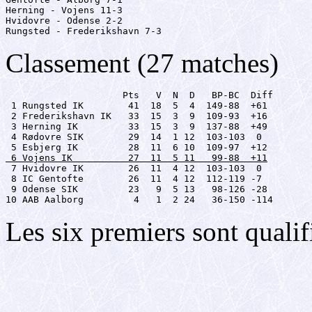
Herning - Vojens 11-3

Hvidovre - Odense 2-2

Rungsted - Frederikshavn 7-3
Classement (27 matches)
                     Pts   V  N  D   BP-BC  Diff

 1 Rungsted IK        41  18  5  4  149-88  +61

 2 Frederikshavn IK   33  15  3  9  109-93  +16

 3 Herning IK         33  15  3  9  137-88  +49

 4 Rødovre SIK        29  14  1 12  103-103  0

 6 Vojens IK          27  11  5 11   99-88  +11

 7 Hvidovre IK        26  11  4 12  103-103  0

 8 IC Gentofte        26  11  4 12  112-119 -7

 9 Odense SIK         23   9  5 13   98-126 -28

10 AAB Aalborg         4   1  2 24   36-150 -114
Les six premiers sont qualif