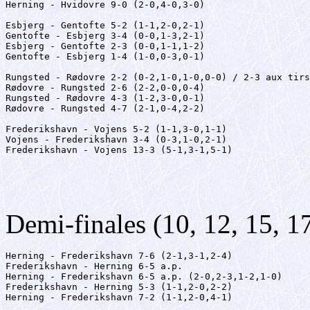
Herning - Hvidovre 9-0 (2-0,4-0,3-0)

Esbjerg - Gentofte 5-2 (1-1,2-0,2-1)

Gentofte - Esbjerg 3-4 (0-0,1-3,2-1)

Esbjerg - Gentofte 2-3 (0-0,1-1,1-2)

Gentofte - Esbjerg 1-4 (1-0,0-3,0-1)

Rungsted - Rødovre 2-2 (0-2,1-0,1-0,0-0) / 2-3 aux tirs
Rødovre - Rungsted 2-6 (2-2,0-0,0-4)

Rungsted - Rødovre 4-3 (1-2,3-0,0-1)

Rødovre - Rungsted 4-7 (2-1,0-4,2-2)

Frederikshavn - Vojens 5-2 (1-1,3-0,1-1)

Vojens - Frederikshavn 3-4 (0-3,1-0,2-1)

Frederikshavn - Vojens 13-3 (5-1,3-1,5-1)
Demi-finales (10, 12, 15, 1
Herning - Frederikshavn 7-6 (2-1,3-1,2-4)

Frederikshavn - Herning 6-5 a.p.

Herning - Frederikshavn 6-5 a.p. (2-0,2-3,1-2,1-0)

Frederikshavn - Herning 5-3 (1-1,2-0,2-2)

Herning - Frederikshavn 7-2 (1-1,2-0,4-1)
