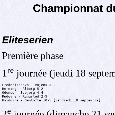
Championnat d
Eliteserien
Première phase
re
1
journée (jeudi 18 septe
Frederikshavn - Vojens 3-2

Herning - Ålborg 5-2

Odense - Esbjerg 4-4

Rødovre - Rungsted 2-5

Hvidovre - Gentofte 10-5 [vendredi 19 septembre]
e
2
journée (dimanche 21 se