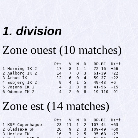
1. division
Zone ouest (10 matches)
                     Pts   V  N  D   BP-BC  Diff

1 Herning IK 2        17   8  1  1   72-16  +56

2 Aalborg IK 2        14   7  0  3   61-39  +22

3 Århus IK            12   6  0  4   59-37  +22

4 Esbjerg IK 2         9   4  1  5   49-43  +6

5 Vojens IK 2          4   2  0  8   41-56  -15

6 Odense IK 2          4   2  0  8   19-110 -91
Zone est (14 matches)
                     Pts   V  N  D   BP-BC  Diff

1 KSF Copenhague      23  11  1  2  107-44  +63

2 Gladsaxe SF         20   9  2  3  109-49  +60

3 Herlev IK           16   7  2  5   95-68  +27
