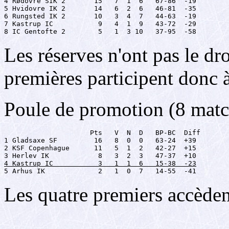
4 Rødovre SIK 2       15   7  1  6   67-86  -19

5 Hvidovre IK 2       14   6  2  6   46-81  -35

6 Rungsted IK 2       10   3  4  7   44-63  -19

7 Kastrup IC           9   4  1  9   43-72  -29

8 IC Gentofte 2        5   1  3 10   37-95  -58
Les réserves n'ont pas le dr
premières participent donc 
Poule de promotion (8 matc
                     Pts   V  N  D   BP-BC  Diff

1 Gladsaxe SF         16   8  0  0   63-24  +39

2 KSF Copenhague      11   5  1  2   42-27  +15

4 Kastrup IC           3   1  1  6   15-38  -23

5 Arhus IK             2   1  0  7   14-55  -41
Les quatre premiers accèdent