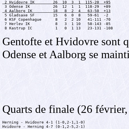
 2 Hvidovre IK        26  10  3  1  115-20  +95
 4 Aalborg IK         18   8  2  4   63-50  +13

 5 Gladsaxe SF        15   6  0  8   59-61  -2

 6 KSF Copenhague      8   2  2 10   41-111 -70

 7 Herlev IK           8   3  1 10   58-143 -85

 8 Kastrup IC          1   0  1 13   23-131 -108
Gentofte et Hvidovre sont qu
Odense et Aalborg se mainti
Quarts de finale (26 février,
Herning - Hvidovre 4-1 (1-0,2-1,1-0)

Hvidovre - Herning 4-7 (0-1,2-5,2-1)
