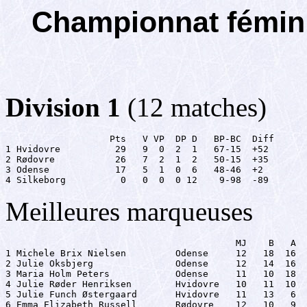
Championnat fémin
Division 1
(12 matches)
                   Pts   V VP  DP D   BP-BC  Diff

1 Hvidovre          29   9  0  2  1   67-15  +52

2 Rødovre           26   7  2  1  2   50-15  +35

3 Odense            17   5  1  0  6   48-46  +2

4 Silkeborg          0   0  0  0 12    9-98  -89
Meilleures marqueuses
                                          MJ    B   A  
1 Michele Brix Nielsen         Odense     12   18  16  
2 Julie Oksbjerg               Odense     12   14  16  
3 Maria Holm Peters            Odense     11   10  18  
4 Julie Røder Henriksen        Hvidovre   10   11  10  
5 Julie Funch Østergaard       Hvidovre   11   13   6  
6 Emma Elizabeth Russell       Rødovre    12   10   9  