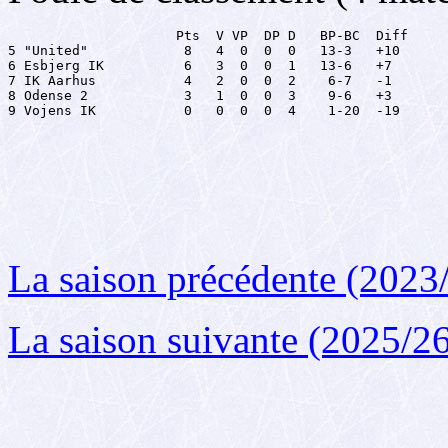
                     Pts  V VP  DP D   BP-BC  Diff

5 "United"            8   4  0  0  0   13-3   +10

6 Esbjerg IK          6   3  0  0  1   13-6   +7

7 IK Aarhus           4   2  0  0  2    6-7   -1

8 Odense 2            3   1  0  0  3    9-6   +3

9 Vojens IK           0   0  0  0  4    1-20  -19
La saison précédente (2023
La saison suivante (2025/2