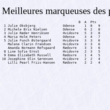
Meilleures marqueuses des 
                                       B  A  Pts

 1 Julie Oksbjerg              Odense     1  8   9

 2 Michele Brix Nielsen        Odense     6  2   8

 3 Julie Røder Henriksen       Hvidovre   5  3   8

 4 Maria Holm Peters           Odense     3  4   7

 5 Julie Funch Østergaard      Hvidovre   3  3   6

   Malene Clarin Frandsen      Hvidovre   3  3   6

   Amanda Normann Refsgaard    Rødovre    3  3   6

 8 Line Sofie Ernst            Hvidovre   2  3   5

 9 Emma Elizabeth Russell      Rødovre    1  4   5

10 Josephine Olin Sørensen     Hvidovre   2  2   4

   Lilli Pearl Friis-Hansen    Rødovre    2  2   4