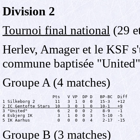
Division 2
Tournoi final national
(29 e
Herlev, Amager et le KSF s
commune baptisée "United"
Groupe A (4 matches)
                    Pts   V VP  DP D   BP-BC  Diff

2 IC Gentofte Stars  10   3  0  1  0   10-1   +9

3 "United"            6   2  0  0  2    8-9   -1

4 Esbjerg IK          3   1  0  0  3    5-10  -5

5 IK Aarhus           0   0  0  0  4    2-17  -15
Groupe B (3 matches)