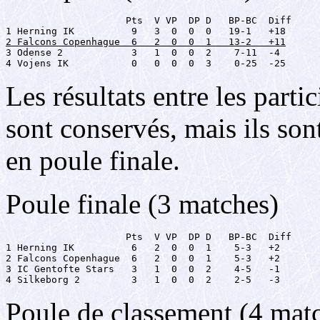
                     Pts  V VP  DP D   BP-BC  Diff

2 Falcons Copenhague  6   2  0  0  1   13-2   +11

3 Odense 2            3   1  0  0  2    7-11  -4

4 Vojens IK           0   0  0  0  3    0-25  -25
Les résultats entre les parti
sont conservés, mais ils son
en poule finale.
Poule finale (3 matches)
                     Pts  V VP  DP D   BP-BC  Diff

1 Herning IK          6   2  0  0  1    5-3   +2

2 Falcons Copenhague  6   2  0  0  1    5-3   +2

3 IC Gentofte Stars   3   1  0  0  2    4-5   -1

4 Silkeborg 2         3   1  0  0  2    2-5   -3
Poule de classement (4 mat