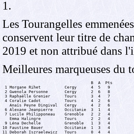
1.
Les Tourangelles emmenées 
conservent leur titre de ch
2019 et non attribué dans l'
Meilleures marqueuses du to
                                     B  A  Pts

 1 Morgane Rihet          Cergy      4  5   9

 2 Gwenola Personne       Cergy      2  6   8

 3 Raphaëlle Grenier      Tours      3  4   7

 4 Coralie Cadot          Tours      4  2   6

   Anaïs Peyne Dingival   Cergy      4  2   6

 6 Alexane Jeanpierre     Occitanie  3  1   4

 7 Lucile Philipponeau    Grenoble   2  2   4

   Emma Halingre          Tours      2  2   4

 9 Léna Dechelle          Grenoble   1  3   4

10 Faustine Bauer         Occitanie  1  3   4

11 Deborah Iszraelewicz   Tours      0  4   4
