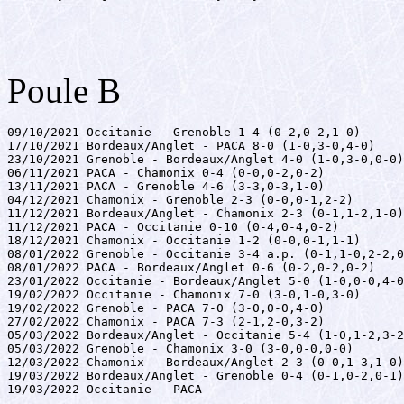
Poule B
09/10/2021 Occitanie - Grenoble 1-4 (0-2,0-2,1-0)

17/10/2021 Bordeaux/Anglet - PACA 8-0 (1-0,3-0,4-0)

23/10/2021 Grenoble - Bordeaux/Anglet 4-0 (1-0,3-0,0-0)

06/11/2021 PACA - Chamonix 0-4 (0-0,0-2,0-2)

13/11/2021 PACA - Grenoble 4-6 (3-3,0-3,1-0)

04/12/2021 Chamonix - Grenoble 2-3 (0-0,0-1,2-2)

11/12/2021 Bordeaux/Anglet - Chamonix 2-3 (0-1,1-2,1-0)

11/12/2021 PACA - Occitanie 0-10 (0-4,0-4,0-2)

18/12/2021 Chamonix - Occitanie 1-2 (0-0,0-1,1-1)

08/01/2022 Grenoble - Occitanie 3-4 a.p. (0-1,1-0,2-2,0
08/01/2022 PACA - Bordeaux/Anglet 0-6 (0-2,0-2,0-2)

23/01/2022 Occitanie - Bordeaux/Anglet 5-0 (1-0,0-0,4-0
19/02/2022 Occitanie - Chamonix 7-0 (3-0,1-0,3-0)

19/02/2022 Grenoble - PACA 7-0 (3-0,0-0,4-0)

27/02/2022 Chamonix - PACA 7-3 (2-1,2-0,3-2)

05/03/2022 Bordeaux/Anglet - Occitanie 5-4 (1-0,1-2,3-2
05/03/2022 Grenoble - Chamonix 3-0 (3-0,0-0,0-0)

12/03/2022 Chamonix - Bordeaux/Anglet 2-3 (0-0,1-3,1-0)

19/03/2022 Bordeaux/Anglet - Grenoble 0-4 (0-1,0-2,0-1)

19/03/2022 Occitanie - PACA 