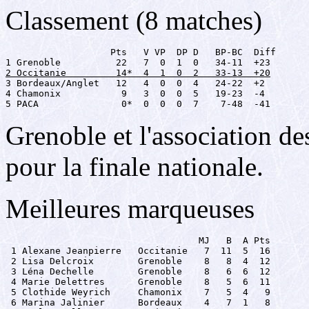
Classement (8 matches)
                   Pts   V VP  DP D   BP-BC  Diff

2 Occitanie         14*  4  1  0  2   33-13  +20

3 Bordeaux/Anglet   12   4  0  0  4   24-22  +2

4 Chamonix           9   3  0  0  5   19-23  -4

5 PACA               0*  0  0  0  7    7-48  -41
Grenoble et l'association de
pour la finale nationale.
Meilleures marqueuses
                                   MJ   B  A Pts

 1 Alexane Jeanpierre   Occitanie   7  11  5  16

 2 Lisa Delcroix        Grenoble    8   8  4  12

 3 Léna Dechelle        Grenoble    8   6  6  12

 4 Marie Delettres      Grenoble    8   5  6  11

 5 Clothide Weyrich     Chamonix    7   5  4   9

 6 Marina Jalinier      Bordeaux    4   7  1   8
