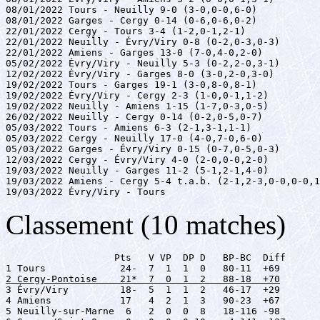
08/01/2022 Tours - Neuilly 9-0 (3-0,0-0,6-0)

08/01/2022 Garges - Cergy 0-14 (0-6,0-6,0-2)

22/01/2022 Cergy - Tours 3-4 (1-2,0-1,2-1)

22/01/2022 Neuilly - Évry/Viry 0-8 (0-2,0-3,0-3)

22/01/2022 Amiens - Garges 13-0 (7-0,4-0,2-0)

05/02/2022 Évry/Viry - Neuilly 5-3 (0-2,2-0,3-1)

12/02/2022 Évry/Viry - Garges 8-0 (3-0,2-0,3-0)

19/02/2022 Tours - Garges 19-1 (3-0,8-0,8-1)

19/02/2022 Évry/Viry - Cergy 2-3 (1-0,0-1,1-2)

19/02/2022 Neuilly - Amiens 1-15 (1-7,0-3,0-5)

26/02/2022 Neuilly - Cergy 0-14 (0-2,0-5,0-7)

05/03/2022 Tours - Amiens 6-3 (2-1,3-1,1-1)

05/03/2022 Cergy - Neuilly 17-0 (4-0,7-0,6-0)

05/03/2022 Garges - Évry/Viry 0-15 (0-7,0-5,0-3)

12/03/2022 Cergy - Évry/Viry 4-0 (2-0,0-0,2-0)

19/03/2022 Neuilly - Garges 11-2 (5-1,2-1,4-0)

19/03/2022 Amiens - Cergy 5-4 t.a.b. (2-1,2-3,0-0,0-0,1
19/03/2022 Évry/Viry - Tours 
Classement (10 matches)
                   Pts   V VP  DP D   BP-BC  Diff

2 Cergy-Pontoise    21*  7  0  1  2   88-18  +70

3 Évry/Viry         18-  5  1  1  2   46-17  +29

4 Amiens            17   4  2  1  3   90-23  +67

5 Neuilly-sur-Marne  6   2  0  0  8   18-116 -98
