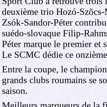
Sport Club a retrouvé trois 
deuxième trio Hozó-Szõcs-M
Zsók-Sandor-Péter contribue
suédo-slovaque Filip-Rahms
Péter marque le premier et su
Le SCMC dédie ce onzième t
Entre la coupe, le champion
grands clubs roumains se so
saison.
Meilleurs marqueurs de la f