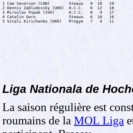
1 Cam Severson (CAN)        Steaua   9  10   19

2 Dennis Zabludovsky (UKR)  H.C.C.   6  12   18

3 Miroslav Pupak (SVK)      H.C.C.   8   9   17

4 Catalin Geru              Steaua   6  10   16

5 Vitali Kirichenko (UKR)   Progym   7   4   11
Liga Nationala de Hoche
La saison régulière est cons
roumains de la
MOL Liga
e