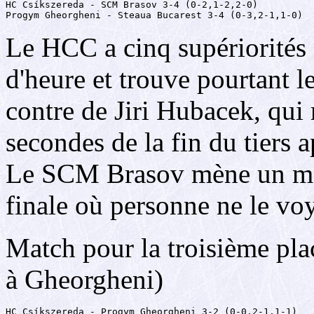
HC Csíkszereda - SCM Brasov 3-4 (0-2,1-2,2-0)

Progym Gheorgheni - Steaua Bucarest 3-4 (0-3,2-1,1-0)
Le HCC a cinq supériorités
d'heure et trouve pourtant 
contre de Jiri Hubacek, qui r
secondes de la fin du tiers a
Le SCM Brasov mène un mom
finale où personne ne le voy
Match pour la troisième pl
à Gheorgheni)
HC Csíkszereda - Progym Gheorgheni 3-2 (0-0,2-1,1-1)