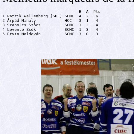
                                B  A  Pts

1 Patrik Wallenberg (SUE) SCMC  4  2   6

2 Árpád Mihály            HCC   3  1   4

3 Szabolcs Szõcs          SCMC  1  3   4

4 Levente Zsók            SCMC  1  3   4

5 Ervin Moldován          SCMC  3  0   3