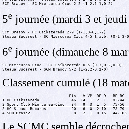
SCM Brasov - SC Miercurea Ciuc 2-5 (1-2,1-1,0-2)
e
5
journée (mardi 3 et jeud
SCM Brasov - HC Csíkszereda 2-9 (1-1,0-6,1-2)

Steaua Bucarest - SC Miercurea Ciuc 4-5 t.a.b. (0-1,3-0
e
6
journée (dimanche 8 mar
SC Miercurea Ciuc - HC Csíkszereda 0-5 (0-3,0-2,0-0)

Steaua Bucarest - SCM Brasov 5-2 (1-2,2-0,2-0)
Classement cumulé (18 mat
                             Pts   V VP  DP D   BP-BC  
2 Sport Club Miercurea-Ciuc   34   9  3  1  5   75-56  

3 HC Steaua Bucarest          20   6  0  2 10   73-79  
4 SCM Brasov                   8   2  1  0 15   44-106 
Le SCMC semble décrocher d