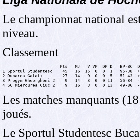
Le championnat national est
niveau.
Classement
1 Sportul Studentesc    45   16  15  0  0  1   95-38  +

2 Dunarea Galati        27   14   9  0  0  5   51-43  +
3 Progym Gheorgheni 2    9   14   3  0  0 11   56-84  -
4 SC Miercurea Ciuc 2    9   16   3  0  0 13   49-86  -
Les matches manquants (18 
joués.
Le Sportul Studentesc Bucar