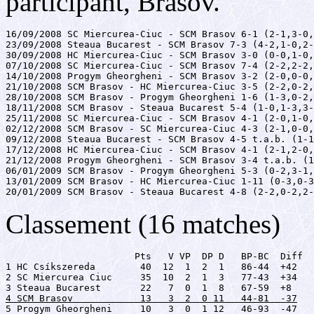
participant, Brasov.
16/09/2008 SC Miercurea-Ciuc - SCM Brasov 6-1 (2-1,3-0,
23/09/2008 Steaua Bucarest - SCM Brasov 7-3 (4-2,1-0,2-
30/09/2008 HC Miercurea-Ciuc - SCM Brasov 3-0 (0-0,1-0,
07/10/2008 SC Miercurea-Ciuc - SCM Brasov 7-4 (2-2,2-2,
14/10/2008 Progym Gheorgheni - SCM Brasov 3-2 (2-0,0-0,
21/10/2008 SCM Brasov - HC Miercurea-Ciuc 3-5 (2-2,0-2,
28/10/2008 SCM Brasov - Progym Gheorgheni 1-6 (1-3,0-2,
18/11/2008 SCM Brasov - Steaua Bucarest 5-4 (1-0,1-3,3-
25/11/2008 SC Miercurea-Ciuc - SCM Brasov 4-1 (2-0,1-0,
02/12/2008 SCM Brasov - SC Miercurea-Ciuc 4-3 (2-1,0-0,
09/12/2008 Steaua Bucarest - SCM Brasov 4-5 t.a.b. (1-1
17/12/2008 HC Miercurea-Ciuc - SCM Brasov 4-1 (2-1,2-0,
21/12/2008 Progym Gheorgheni - SCM Brasov 3-4 t.a.b. (1
06/01/2009 SCM Brasov - Progym Gheorgheni 5-3 (0-2,3-1,
13/01/2009 SCM Brasov - HC Miercurea-Ciuc 1-11 (0-3,0-3
20/01/2009 SCM Brasov - Steaua Bucarest 4-8 (2-2,0-2,2-
Classement (16 matches)
                       Pts   V VP  DP D   BP-BC  Diff

1 HC Csíkszereda        40  12  1  2  1   86-44  +42

2 SC Miercurea Ciuc     35  10  2  1  3   77-43  +34

4 SCM Brasov            13   3  2  0 11   44-81  -37

5 Progym Gheorgheni     10   3  0  1 12   46-93  -47