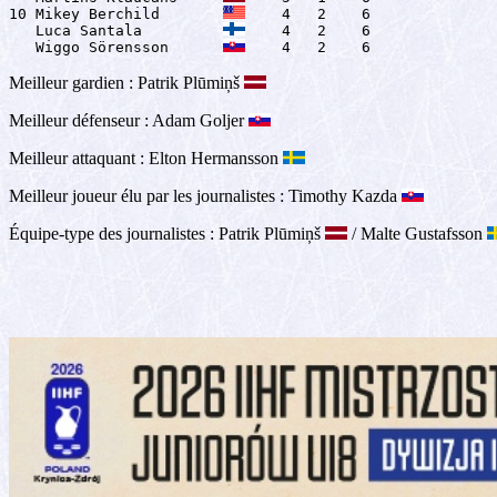
10 Mikey Berchild       
    4   2    6

   Luca Santala         
    4   2    6

   Wiggo Sörensson      
    4   2    6
Meilleur gardien : Patrik Plūmiņš
Meilleur défenseur : Adam Goljer
Meilleur attaquant : Elton Hermansson
Meilleur joueur élu par les journalistes : Timothy Kazda
Équipe-type des journalistes : Patrik Plūmiņš
/ Malte Gustafsson