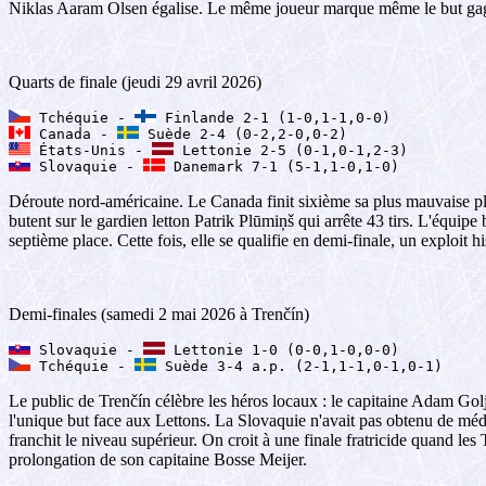
Niklas Aaram Olsen égalise. Le même joueur marque même le but gagn
Quarts de finale (jeudi 29 avril 2026)
 Tchéquie - 
 Canada - 
 États-Unis - 
 Slovaquie - 
 Danemark 7-1 (5-1,1-0,1-0)
Déroute nord-américaine. Le Canada finit sixième sa plus mauvaise plac
butent sur le gardien letton Patrik Plūmiņš qui arrête 43 tirs. L'équipe 
septième place. Cette fois, elle se qualifie en demi-finale, un exploit
Demi-finales (samedi 2 mai 2026 à Trenčín)
 Slovaquie - 
 Tchéquie - 
 Suède 3-4 a.p. (2-1,1-1,0-1,0-1)
Le public de Trenčín célèbre les héros locaux : le capitaine Adam Golje
l'unique but face aux Lettons. La Slovaquie n'avait pas obtenu de médail
franchit le niveau supérieur. On croit à une finale fratricide quand le
prolongation de son capitaine Bosse Meijer.