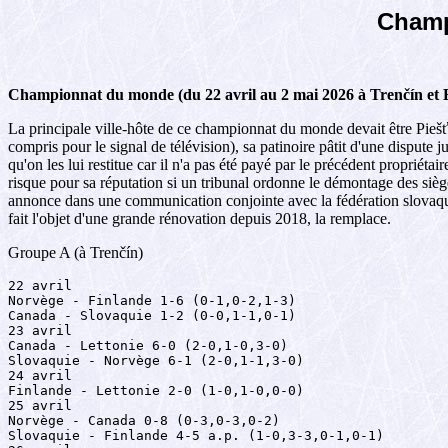
Champ
Championnat du monde (du 22 avril au 2 mai 2026 à Trenčín et 
La principale ville-hôte de ce championnat du monde devait être Piešť
compris pour le signal de télévision), sa patinoire pâtit d'une dispute 
qu'on les lui restitue car il n'a pas été payé par le précédent propriétair
risque pour sa réputation si un tribunal ordonne le démontage des sièg
annonce dans une communication conjointe avec la fédération slovaque 
fait l'objet d'une grande rénovation depuis 2018, la remplace.
Groupe A (à Trenčín)
22 avril

Norvège - Finlande 1-6 (0-1,0-2,1-3)

Canada - Slovaquie 1-2 (0-0,1-1,0-1)

23 avril

Canada - Lettonie 6-0 (2-0,1-0,3-0)

Slovaquie - Norvège 6-1 (2-0,1-1,3-0)

24 avril

Finlande - Lettonie 2-0 (1-0,1-0,0-0)

25 avril

Norvège - Canada 0-8 (0-3,0-3,0-2)

Slovaquie - Finlande 4-5 a.p. (1-0,3-3,0-1,0-1)
