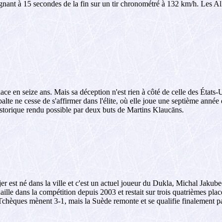
ant à 15 secondes de la fin sur un tir chronométré à 132 km/h. Les 
e en seize ans. Mais sa déception n'est rien à côté de celle des États-Un
balte ne cesse de s'affirmer dans l'élite, où elle joue une septième année 
 historique rendu possible par deux buts de Martins Klaucāns.
r est né dans la ville et c'est un actuel joueur du Dukla, Michal Jakubec
le dans la compétition depuis 2003 et restait sur trois quatrièmes places
s Tchèques mènent 3-1, mais la Suède remonte et se qualifie finalement p