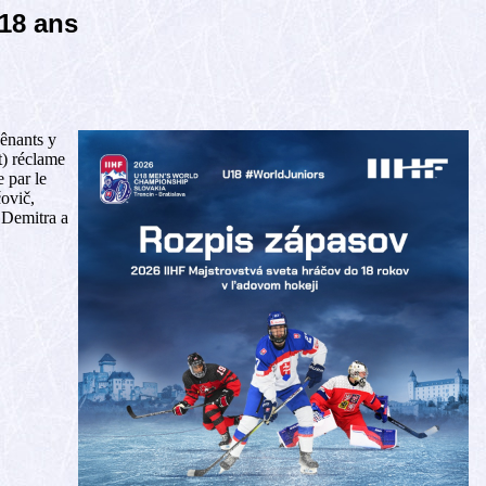
18 ans
gênants y
t) réclame
e par le
čovič,
 Demitra a