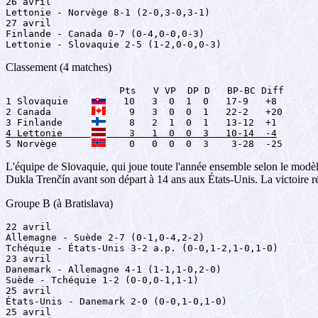
26 avril

Lettonie - Norvège 8-1 (2-0,3-0,3-1)

27 avril

Finlande - Canada 0-7 (0-4,0-0,0-3)

Lettonie - Slovaquie 2-5 (1-2,0-0,0-3)
Classement (4 matches)
                    Pts   V VP  DP D   BP-BC Diff

1 Slovaquie    
   10   3  0  1  0   17-9   +8

2 Canada       
    9   3  0  0  1   22-2   +20

3 Finlande     
4 Lettonie     
    3   1  0  0  3   10-14  -4

5 Norvège      
    0   0  0  0  3    3-28  -25
L'équipe de Slovaquie, qui joue toute l'année ensemble selon le modèle
Dukla Trenčín avant son départ à 14 ans aux États-Unis. La victoire ré
Groupe B (à Bratislava)
22 avril

Allemagne - Suède 2-7 (0-1,0-4,2-2)

Tchéquie - États-Unis 3-2 a.p. (0-0,1-2,1-0,1-0)

23 avril

Danemark - Allemagne 4-1 (1-1,1-0,2-0)

Suède - Tchéquie 1-2 (0-0,0-1,1-1)

25 avril

États-Unis - Danemark 2-0 (0-0,1-0,1-0)

25 avril
