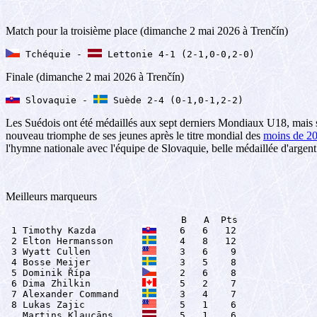
Match pour la troisième place (dimanche 2 mai 2026 à Trenčín)
 Tchéquie - 
 Lettonie 4-1 (2-1,0-0,2-0)
Finale (dimanche 2 mai 2026 à Trenčín)
 Slovaquie - 
 Suède 2-4 (0-1,0-1,2-2)
Les Suédois ont été médaillés aux sept derniers Mondiaux U18, mais se
nouveau triomphe de ses jeunes après le titre mondial des
moins de 20
l'hymne nationale avec l'équipe de Slovaquie, belle médaillée d'argent
Meilleurs marqueurs
                               B   A  Pts

 1 Timothy Kazda        
    6   6   12

 2 Elton Hermansson     
    4   8   12

 3 Wyatt Cullen         
    3   6    9

 4 Bosse Meijer         
    3   5    8

 5 Dominik Řípa         
    2   6    8

 6 Dima Zhilkin         
    5   2    7

 7 Alexander Command    
    3   4    7

 8 Lukas Zajic          
    5   1    6

   Martins Klaucāns     
    5   1    6
