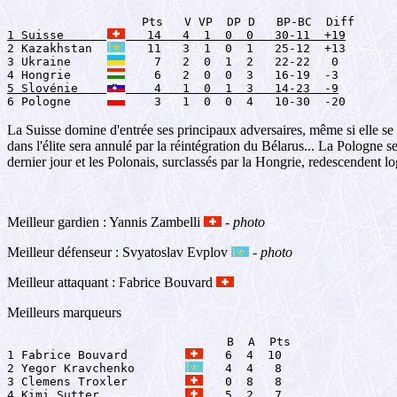
1 Suisse      
   14   4  1  0  0   30-11  +19

2 Kazakhstan  
   11   3  1  0  1   25-12  +13

3 Ukraine     
    7   2  0  1  2   22-22   0

4 Hongrie     
5 Slovénie    
    4   1  0  1  3   14-23  -9

6 Pologne     
    3   1  0  0  4   10-30  -20
La Suisse domine d'entrée ses principaux adversaires, même si elle se
dans l'élite sera annulé par la réintégration du Bélarus... La Pologne se
dernier jour et les Polonais, surclassés par la Hongrie, redescendent l
Meilleur gardien : Yannis Zambelli
-
photo
Meilleur défenseur : Svyatoslav Evplov
-
photo
Meilleur attaquant : Fabrice Bouvard
Meilleurs marqueurs
                               B  A  Pts

1 Fabrice Bouvard        
   6  4  10

2 Yegor Kravchenko       
   4  4   8

3 Clemens Troxler        
   0  8   8

4 Kimi Sutter            
   5  2   7
