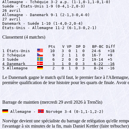
Allemagne - Tchéquie 3-2 a.p. (1-1,0-1,1-0,1-0)

Suède - États-Unis 1-9 (0-4,1-2,0-3)

26 avril

Allemagne - Danemark 9-1 (2-1,3-0,4-0)

27 avril

Danemark - Suède 1-10 (1-4,0-2,0-4)

États-Unis - Allemagne 11-2 (6-1,3-0,2-1)
Classement (4 matches)
                    Pts   V VP  DP D   BP-BC Diff

1 États-Unis   
   10   3  0  1  0   24-6   +18

2 Tchéquie     
    9   2  1  1  0   16-7   +9

3 Suède        
4 Danemark     
    3   1  0  0  3    6-22  -16

5 Allemagne    
    2   0  1  0  3    8-24  -16
Le Danemark gagne le match qu'il faut, le premier face à l'Allemagne, 
première qualification de leur histoire pour les quarts de finale. Avoi
Barrage de maintien (mercredi 29 avril 2026 à Trenčín)
 Allemagne - 
 Norvège 3-4 (0-1,1-1,2-2)
Norvège devient une spécialiste du barrage de relégation qu'elle rempor
l'avantage à six minutes de la fin, mais Daniel Kettler (faire trébuche