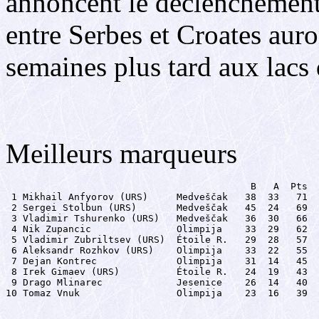
annoncent le déclenchement
entre Serbes et Croates auro
semaines plus tard aux lacs 
Meilleurs marqueurs
                                           B   A  Pts

 1 Mikhail Anfyorov (URS)     Medveščak   38  33   71

 2 Sergei Stolbun (URS)       Medveščak   45  24   69

 3 Vladimir Tshurenko (URS)   Medveščak   36  30   66

 4 Nik Zupancic               Olimpija    33  29   62

 5 Vladimir Zubriltsev (URS)  Étoile R.   29  28   57

 6 Aleksandr Rozhkov (URS)    Olimpija    33  22   55

 7 Dejan Kontrec              Olimpija    31  14   45

 8 Irek Gimaev (URS)          Étoile R.   24  19   43

 9 Drago Mlinarec             Jesenice    26  14   40

10 Tomaz Vnuk                 Olimpija    23  16   39