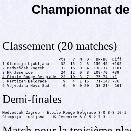
Championnat de 
Classement (20 matches)
                        Pts   V  N  D   BP-BC  Diff

1 Olimpija Ljubljana     32  15  2  3  150-45  +105

2 Medveščak Zagreb       32  16  0  4  138-37  +101

4 Étoile Rouge Belgrade  23  10  3  7   75-74  +1

5 Partizan Belgrade       9   4  1 15   71-147 -76

6 Vojvodina Novi Sad      0   0  0 20   53-214 -161
Demi-finales
Medveščak Zagreb - Étoile Rouge Belgrade 3-0 8-3 10-1

Olimpija Ljubljana - HK Jesenice 6-0 5-2 7-3
Match pour la troisième pla