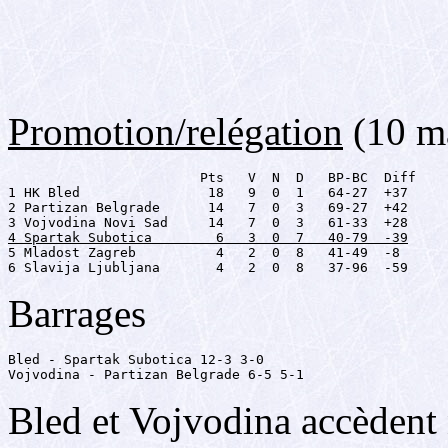
Promotion/relégation
(10 m
                        Pts   V  N  D   BP-BC  Diff

1 HK Bled                18   9  0  1   64-27  +37

2 Partizan Belgrade      14   7  0  3   69-27  +42

4 Spartak Subotica        6   3  0  7   40-79  -39

5 Mladost Zagreb          4   2  0  8   41-49  -8

6 Slavija Ljubljana       4   2  0  8   37-96  -59
Barrages
Bled - Spartak Subotica 12-3 3-0

Vojvodina - Partizan Belgrade 6-5 5-1
Bled et Vojvodina accèdent