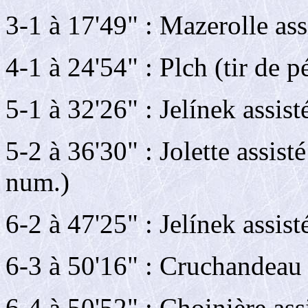
3-1 à 17'49" : Mazerolle ass
4-1 à 24'54" : Plch (tir de p
5-1 à 32'26" : Jelínek assis
5-2 à 36'30" : Jolette assis
num.)
6-2 à 47'25" : Jelínek assis
6-3 à 50'16" : Cruchandeau
6-4 à 50'52" : Choinière assi