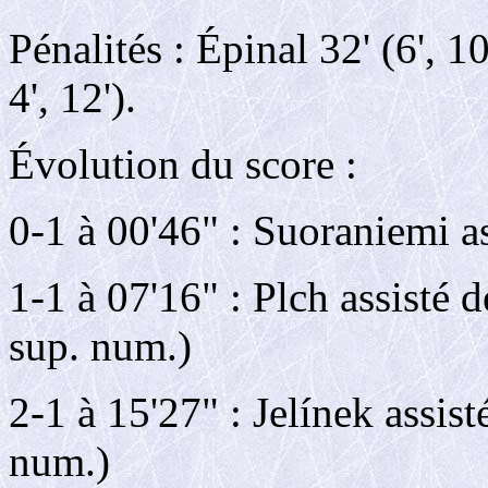
Pénalités : Épinal 32' (6', 1
4', 12').
Évolution du score :
0-1 à 00'46" : Suoraniemi a
1-1 à 07'16" : Plch assisté
sup. num.)
2-1 à 15'27" : Jelínek assis
num.)