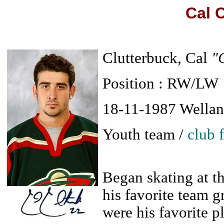
Cal 
Clutterbuck, Cal
"
Position : RW/LW
18-11-1987 Wella
Youth team /
club 
Began skating at t
his favorite team 
were his favorite p