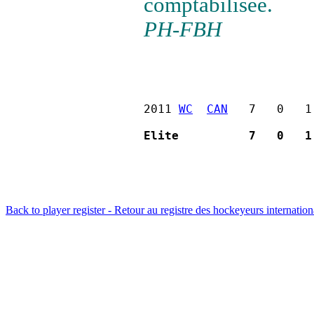
comptabilisée.
PH-FBH
2011 
WC
CAN
   7   0   1
Elite          7   0   1
Back to player register - Retour au registre des hockeyeurs internatio