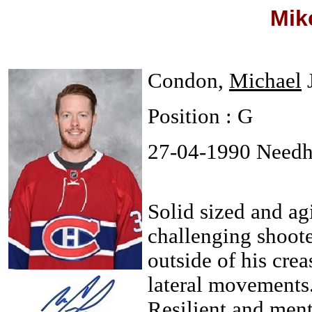
Mik
Condon,
Michael
Position : G
27-04-1990 Need
Solid sized and agi
challenging shoote
outside of his cre
lateral movements
Resilient and ment