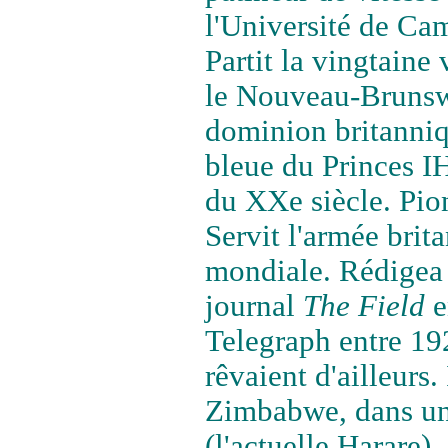
l'Université de Cam
Partit la vingtaine 
le Nouveau-Brunswi
dominion britanniqu
bleue du Princes 
du XXe siècle. Pio
Servit l'armée brit
mondiale. Rédigea 
journal
The Field
e
Telegraph entre 1
rêvaient d'ailleurs.
Zimbabwe, dans un
(l'actuelle Harare).