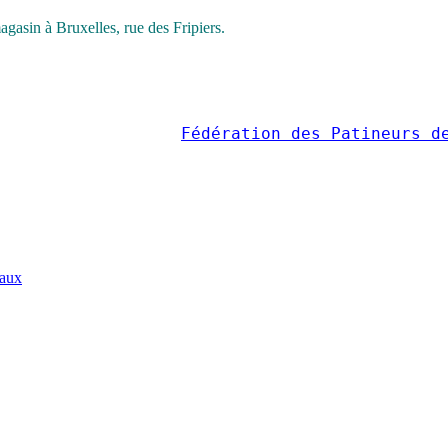
 magasin à Bruxelles, rue des Fripiers.
                   
Fédération des Patineurs d
naux