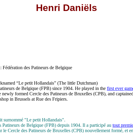
Henri Daniëls
: Fédération des Patineurs de Belgique
knamed “Le petit Hollandais” (The little Dutchman)
atineurs de Belgique (FPB) since 1904. He played in the
first ever gam
he newly formed Cercle des Patineurs de Bruxelles (CPB), and captain
hop in Brussels at Rue des Fripiers.
tait surnommé "Le petit Hollandais".
 Patineurs de Belgique (FPB) depuis 1904. Il a participé au
tout premi
ur le Cercle des Patineurs de Bruxelles (CPB) nouvellement formé, et en a