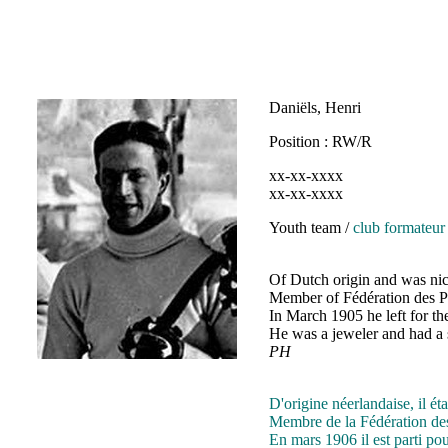
Daniëls, Henri
Position : RW/R
xx-xx-xxxx
xx-xx-xxxx
Youth team /
club formateur
Of Dutch origin and was nic
Member of Fédération des P
In March 1905 he left for t
He was a jeweler and had a s
PH
D'origine néerlandaise, il é
Membre de la Fédération des
En mars 1906 il est parti po