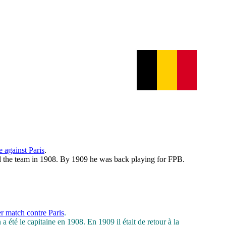
e against Paris
.
ed the team in 1908. By 1909 he was back playing for FPB.
er match contre Paris
.
 été le capitaine en 1908. En 1909 il était de retour à la