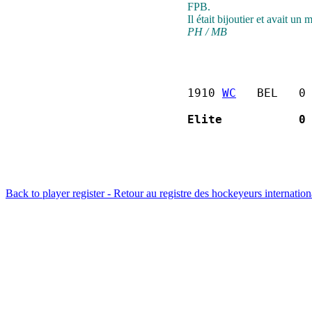
FPB.
Il était bijoutier et avait un
PH / MB
1910 
WC
   BEL   0
Elite           0
Back to player register - Retour au registre des hockeyeurs internatio