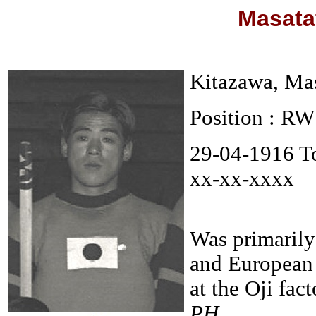
Masata
Kitazawa, Ma
Position : RW
29-04-1916 T
xx-xx-xxxx
Was primarily
and European 
at the Oji fac
PH