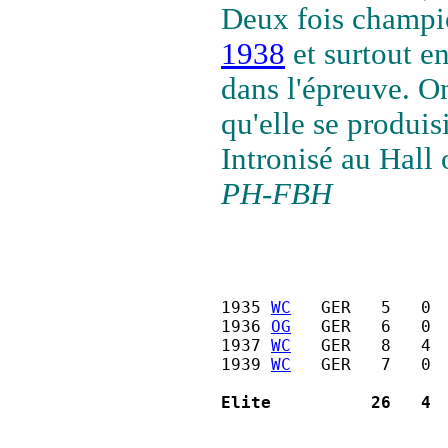
Deux fois champi
1938
et surtout e
dans l'épreuve. On
qu'elle se produis
Intronisé au Hall
PH-FBH
1935 
WC
   GER   5   0 
1936 
OG
   GER   6   0 
1937 
WC
   GER   8   4 
1939 
WC
   GER   7   0 
Elite          26   4 