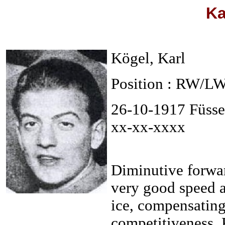
Ka
Kögel, Karl
Position : RW/L
26-10-1917 Füss
xx-xx-xxxx
Diminutive forwa
very good speed a
ice, compensating
competitiveness.