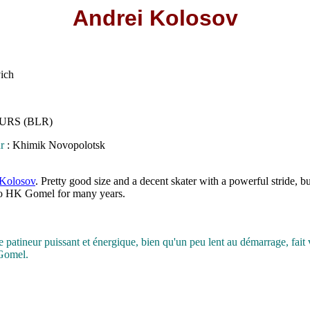
Andrei Kolosov
ich
, URS (BLR)
r
: Khimik Novopolotsk
 Kolosov
. Pretty good size and a decent skater with a powerful stride, b
 to HK Gomel for many years.
ce patineur puissant et énergique, bien qu'un peu lent au démarrage, fait 
 Gomel.