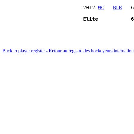
2012 
WC
BLR
   6
Elite           6
Back to player register - Retour au registre des hockeyeurs internatio