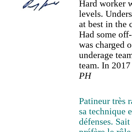
Hard worker w
levels. Under
at best in the 
Had some off-
was charged of
underage team
team. In 2017
PH
Patineur très r
sa technique 
défenses. Sait