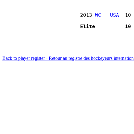
2013 
WC
USA
  10 
Elite          10 
Back to player register - Retour au registre des hockeyeurs internatio