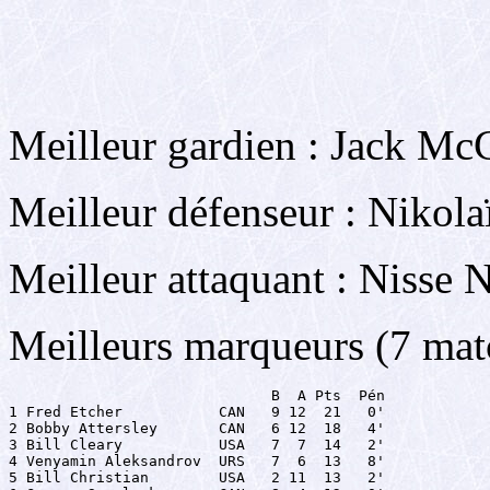
Meilleur gardien : Jack McC
Meilleur défenseur : Nikol
Meilleur attaquant : Nisse 
Meilleurs marqueurs (7 mat
                              B  A Pts  Pén

1 Fred Etcher           CAN   9 12  21   0'

2 Bobby Attersley       CAN   6 12  18   4'

3 Bill Cleary           USA   7  7  14   2'

4 Venyamin Aleksandrov  URS   7  6  13   8'

5 Bill Christian        USA   2 11  13   2'
