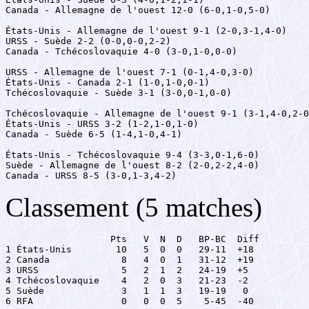
Canada - Allemagne de l'ouest 12-0 (6-0,1-0,5-0)

États-Unis - Allemagne de l'ouest 9-1 (2-0,3-1,4-0)

URSS - Suède 2-2 (0-0,0-0,2-2)

Canada - Tchécoslovaquie 4-0 (3-0,1-0,0-0)

URSS - Allemagne de l'ouest 7-1 (0-1,4-0,3-0)

États-Unis - Canada 2-1 (1-0,1-0,0-1)

Tchécoslovaquie - Suède 3-1 (3-0,0-1,0-0)

Tchécoslovaquie - Allemagne de l'ouest 9-1 (3-1,4-0,2-0
États-Unis - URSS 3-2 (1-2,1-0,1-0)

Canada - Suède 6-5 (1-4,1-0,4-1)

États-Unis - Tchécoslovaquie 9-4 (3-3,0-1,6-0)

Suède - Allemagne de l'ouest 8-2 (2-0,2-2,4-0)

Canada - URSS 8-5 (3-0,1-3,4-2)
Classement (5 matches)
                   Pts   V  N  D   BP-BC  Diff

1 États-Unis        10   5  0  0   29-11  +18

2 Canada             8   4  0  1   31-12  +19

3 URSS               5   2  1  2   24-19  +5

4 Tchécoslovaquie    4   2  0  3   21-23  -2

5 Suède              3   1  1  3   19-19   0

6 RFA                0   0  0  5    5-45  -40