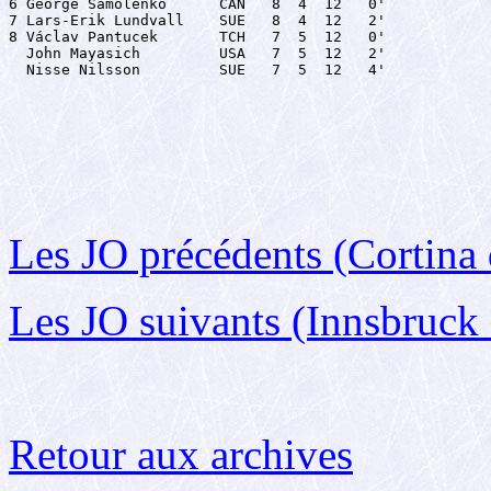
6 George Samolenko      CAN   8  4  12   0'

7 Lars-Erik Lundvall    SUE   8  4  12   2'

8 Václav Pantucek       TCH   7  5  12   0'

  John Mayasich         USA   7  5  12   2'

  Nisse Nilsson         SUE   7  5  12   4'
Les JO précédents (Cortin
Les JO suivants (Innsbruck
Retour aux archives