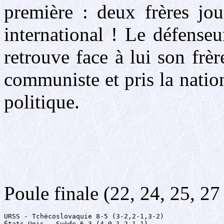
première : deux frères jou
international ! Le défense
retrouve face à lui son frè
communiste et pris la natio
politique.
Poule finale (22, 24, 25, 27 
URSS - Tchécoslovaquie 8-5 (3-2,2-1,3-2)

États-Unis - Suède 6-3 (4-0,1-2,1-1)
