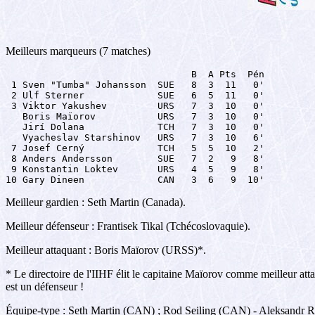
Meilleurs marqueurs (7 matches)
                                 B  A Pts  Pén

 1 Sven "Tumba" Johansson  SUE   8  3  11   0'

 2 Ulf Sterner             SUE   6  5  11   0'

 3 Viktor Yakushev         URS   7  3  10   0'

   Boris Maïorov           URS   7  3  10   0'

   Jirí Dolana             TCH   7  3  10   0'

   Vyacheslav Starshinov   URS   7  3  10   6'

 7 Josef Cerný             TCH   5  5  10   2'

 8 Anders Andersson        SUE   7  2   9   8'

 9 Konstantin Loktev       URS   4  5   9   8'

10 Gary Dineen             CAN   3  6   9  10'
Meilleur gardien : Seth Martin (Canada).
Meilleur défenseur : Frantisek Tikal (Tchécoslovaquie).
Meilleur attaquant : Boris Maïorov (URSS)*.
* Le directoire de l'IIHF élit le capitaine Maïorov comme meilleur atta
est un défenseur !
Équipe-type : Seth Martin (CAN) ; Rod Seiling (CAN) - Aleksandr