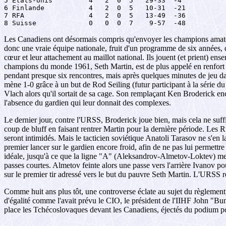
5 États-Unis         4   2  0  5   29-33  -4

6 Finlande           4   2  0  5   10-31  -21

7 RFA                4   2  0  5   13-49  -36

8 Suisse             0   0  0  7    9-57  -48
Les Canadiens ont désormais compris qu'envoyer les champions amateu
donc une vraie équipe nationale, fruit d'un programme de six années, q
cœur et leur attachement au maillot national. Ils jouent (et prient) en
champions du monde 1961, Seth Martin, est de plus appelé en renfort p
pendant presque six rencontres, mais après quelques minutes de jeu da
mène 1-0 grâce à un but de Rod Seiling (futur participant à la série du 
Vlach alors qu'il sortait de sa cage. Son remplaçant Ken Broderick enca
l'absence du gardien qui leur donnait des complexes.
Le dernier jour, contre l'URSS, Broderick joue bien, mais cela ne suffi
coup de bluff en faisant rentrer Martin pour la dernière période. Les Ru
seront intimidés. Mais le tacticien soviétique Anatoli Tarasov ne s'en
premier lancer sur le gardien encore froid, afin de ne pas lui permettr
idéale, jusqu'à ce que la ligne "A" (Aleksandrov-Almetov-Loktev) mett
passes courtes. Almetov feinte alors une passe vers l'arrière Ivanov
sur le premier tir adressé vers le but du pauvre Seth Martin. L'URSS r
Comme huit ans plus tôt, une controverse éclate au sujet du règlement, 
d'égalité comme l'avait prévu le CIO, le président de l'IIHF John "Bun
place les Tchécoslovaques devant les Canadiens, éjectés du podium pou