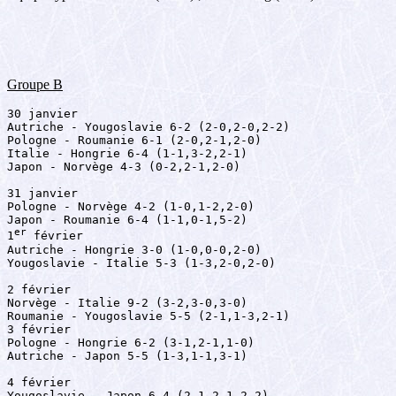
Groupe B
30 janvier

Autriche - Yougoslavie 6-2 (2-0,2-0,2-2)

Pologne - Roumanie 6-1 (2-0,2-1,2-0)

Italie - Hongrie 6-4 (1-1,3-2,2-1)

Japon - Norvège 4-3 (0-2,2-1,2-0)

31 janvier

Pologne - Norvège 4-2 (1-0,1-2,2-0)

Japon - Roumanie 6-4 (1-1,0-1,5-2)

er
1
 février

Autriche - Hongrie 3-0 (1-0,0-0,2-0)

Yougoslavie - Italie 5-3 (1-3,2-0,2-0)

2 février

Norvège - Italie 9-2 (3-2,3-0,3-0)

Roumanie - Yougoslavie 5-5 (2-1,1-3,2-1)

3 février

Pologne - Hongrie 6-2 (3-1,2-1,1-0)

Autriche - Japon 5-5 (1-3,1-1,3-1)

4 février

Yougoslavie - Japon 6-4 (2-1,2-1,2-2)
