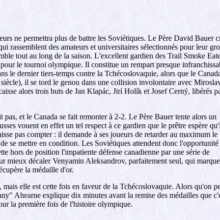
rs ne permettra plus de battre les Soviétiques. Le Père David Bauer c
ui rassemblent des amateurs et universitaires sélectionnés pour leur gro
semble tout au long de la saison. L'excellent gardien des Trail Smoke Eat
our le tournoi olympique. Il constitue un rempart presque infranchissa
ns le dernier tiers-temps contre la Tchécoslovaquie, alors que le Canad
siècle), il se tord le genou dans une collision involontaire avec Mirosla
isse alors trois buts de Jan Klapác, Jirí Holík et Josef Cerný, libérés p
t pas, et le Canada se fait remonter à 2-2. Le Père Bauer tente alors un
sses vouent en effet un tel respect à ce gardien que le prêtre espère qu'i
 laisse pas compter : il demande à ses joueurs de retarder au maximum le
e de se mettre en condition. Les Soviétiques attendent donc l'opportunité
e hors de position l'impatiente défense canadienne par une série de
 pour mieux décaler Venyamin Aleksandrov, parfaitement seul, qui marque
écupère la médaille d'or.
mais elle est cette fois en faveur de la Tchécoslovaquie. Alors qu'on pe
ny" Ahearne explique dix minutes avant la remise des médailles que c'est
r la première fois de l'histoire olympique.