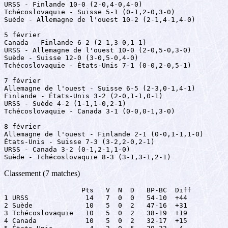
URSS - Finlande 10-0 (2-0,4-0,4-0)

Tchécoslovaquie - Suisse 5-1 (0-1,2-0,3-0)

Suède - Allemagne de l'ouest 10-2 (2-1,4-1,4-0)

5 février

Canada - Finlande 6-2 (2-1,3-0,1-1)

URSS - Allemagne de l'ouest 10-0 (2-0,5-0,3-0)

Suède - Suisse 12-0 (3-0,5-0,4-0)

Tchécoslovaquie - États-Unis 7-1 (0-0,2-0,5-1)

7 février

Allemagne de l'ouest - Suisse 6-5 (2-3,0-1,4-1)

Finlande - États-Unis 3-2 (2-0,1-1,0-1)

URSS - Suède 4-2 (1-1,1-0,2-1)

Tchécoslovaquie - Canada 3-1 (0-0,0-1,3-0)

8 février

Allemagne de l'ouest - Finlande 2-1 (0-0,1-1,1-0)

États-Unis - Suisse 7-3 (3-2,2-0,2-1)

URSS - Canada 3-2 (0-1,2-1,1-0)

Suède - Tchécoslovaquie 8-3 (3-1,3-1,2-1)
Classement (7 matches)
                   Pts   V  N  D   BP-BC  Diff

1 URSS              14   7  0  0   54-10  +44

2 Suède             10   5  0  2   47-16  +31

3 Tchécoslovaquie   10   5  0  2   38-19  +19

4 Canada            10   5  0  2   32-17  +15
