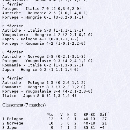
5 février

Pologne - Italie 7-0 (2-0,3-0,2-0)

Autriche - Roumanie 2-5 (1-0,1-4,0-1)

Norvège - Hongrie 6-1 (3-0,2-0,1-1)

6 février

Autriche - Italie 5-3 (1-1,1-1,3-1)

Yougoslavie - Hongrie 4-2 (2-2,1-0,1-0)

Japon - Pologne 4-3 (0-0,1-1,3-2)

Norvège - Roumanie 4-2 (1-0,1-2,2-0)

8 février

Autriche - Norvège 2-8 (0-2,1-3,1-3)

Pologne - Yougoslavie 9-3 (4-2,4-1,1-0)

Roumanie - Italie 6-2 (1-1,3-0,2-1)

Japon - Hongrie 6-2 (1-1,1-1,4-0)

9 février

Autriche - Pologne 1-5 (0-2,0-1,1-2)

Roumanie - Hongrie 8-3 (3-2,3-1,2-0)

Norvège - Yougoslavie 8-4 (4-2,1-2,3-0)

Italie - Japon 8-6 (1-1,3-1,4-4)
Classement (7 matches)
                   Pts   V  N  D   BP-BC  Diff

1 Pologne           12   6  0  1   40-13  +27

2 Norvège           10   5  0  2   40-19  +21

3 Japon              9   4  1  2   35-31  +4
