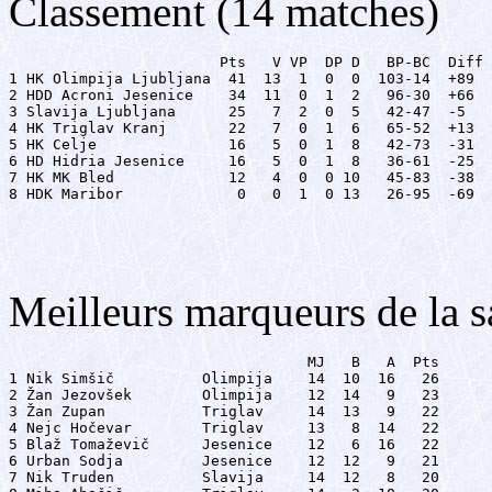
Classement (14 matches)
                        Pts   V VP  DP D   BP-BC  Diff

1 HK Olimpija Ljubljana  41  13  1  0  0  103-14  +89

2 HDD Acroni Jesenice    34  11  0  1  2   96-30  +66

3 Slavija Ljubljana      25   7  2  0  5   42-47  -5

4 HK Triglav Kranj       22   7  0  1  6   65-52  +13

5 HK Celje               16   5  0  1  8   42-73  -31

6 HD Hidria Jesenice     16   5  0  1  8   36-61  -25

7 HK MK Bled             12   4  0  0 10   45-83  -38

8 HDK Maribor             0   0  1  0 13   26-95  -69
Meilleurs marqueurs de la s
                                  MJ   B   A  Pts

1 Nik Simšič          Olimpija    14  10  16   26

2 Žan Jezovšek        Olimpija    12  14   9   23

3 Žan Zupan           Triglav     14  13   9   22

4 Nejc Hočevar        Triglav     13   8  14   22

5 Blaž Tomaževič      Jesenice    12   6  16   22

6 Urban Sodja         Jesenice    12  12   9   21

7 Nik Truden          Slavija     14  12   8   20
