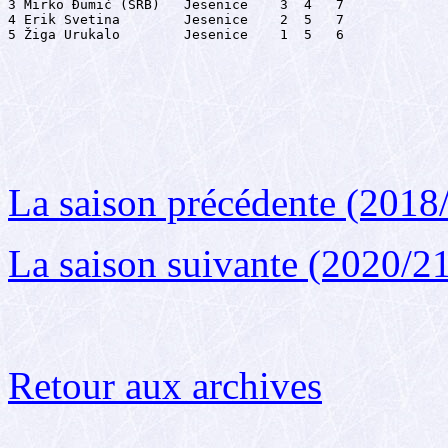
3 Mirko Đumić (SRB)   Jesenice    3  4   7

4 Erik Svetina        Jesenice    2  5   7

5 Žiga Urukalo        Jesenice    1  5   6
La saison précédente (2018
La saison suivante (2020/2
Retour aux archives