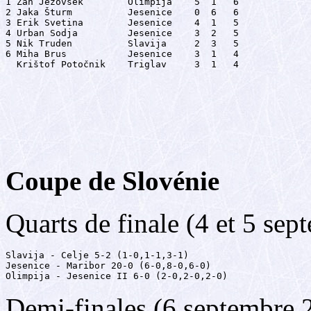
1 Žan Jezovšek        Olimpija    5  1   6

2 Jaka Šturm          Jesenice    0  6   6

3 Erik Svetina        Jesenice    4  1   5

4 Urban Sodja         Jesenice    3  2   5

5 Nik Truden          Slavija     2  3   5

6 Miha Brus           Jesenice    3  1   4

  Krištof Potočnik    Triglav     3  1   4
Coupe de Slovénie
Quarts de finale (4 et 5 se
Slavija - Celje 5-2 (1-0,1-1,3-1)

Jesenice - Maribor 20-0 (6-0,8-0,6-0)

Olimpija - Jesenice II 6-0 (2-0,2-0,2-0)
Demi-finales (6 septembre 