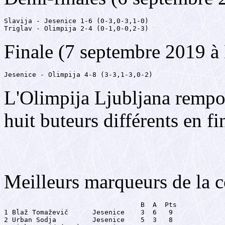
Slavija - Jesenice 1-6 (0-3,0-3,1-0)

Triglav - Olimpija 2-4 (0-1,0-0,2-3)
Finale (7 septembre 2019 à
Jesenice - Olimpija 4-8 (3-3,1-3,0-2)
L'Olimpija Ljubljana rempo
huit buteurs différents en fi
Meilleurs marqueurs de la 
                                  B  A  Pts

1 Blaž Tomaževič      Jesenice    3  6   9

2 Urban Sodja         Jesenice    5  3   8
