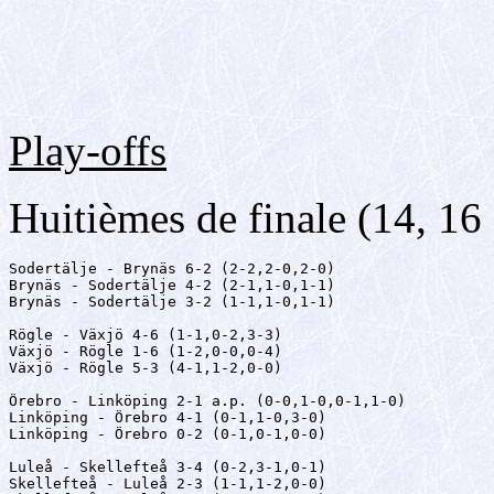
Play-offs
Huitièmes de finale (14, 16
Sodertälje - Brynäs 6-2 (2-2,2-0,2-0)

Brynäs - Sodertälje 4-2 (2-1,1-0,1-1)

Brynäs - Sodertälje 3-2 (1-1,1-0,1-1)

Rögle - Växjö 4-6 (1-1,0-2,3-3)

Växjö - Rögle 1-6 (1-2,0-0,0-4)

Växjö - Rögle 5-3 (4-1,1-2,0-0)

Örebro - Linköping 2-1 a.p. (0-0,1-0,0-1,1-0)

Linköping - Örebro 4-1 (0-1,1-0,3-0)

Linköping - Örebro 0-2 (0-1,0-1,0-0)

Luleå - Skellefteå 3-4 (0-2,3-1,0-1)

Skellefteå - Luleå 2-3 (1-1,1-2,0-0)
