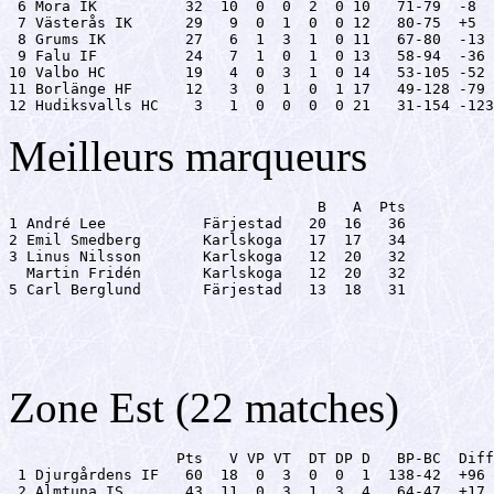

 6 Mora IK          32  10  0  0  2  0 10   71-79  -8

 7 Västerås IK      29   9  0  1  0  0 12   80-75  +5

 8 Grums IK         27   6  1  3  1  0 11   67-80  -13

 9 Falu IF          24   7  1  0  1  0 13   58-94  -36

10 Valbo HC         19   4  0  3  1  0 14   53-105 -52

11 Borlänge HF      12   3  0  1  0  1 17   49-128 -79

12 Hudiksvalls HC    3   1  0  0  0  0 21   31-154 -123
Meilleurs marqueurs
                                   B   A  Pts

1 André Lee           Färjestad   20  16   36

2 Emil Smedberg       Karlskoga   17  17   34

3 Linus Nilsson       Karlskoga   12  20   32

  Martin Fridén       Karlskoga   12  20   32

5 Carl Berglund       Färjestad   13  18   31
Zone Est (22 matches)
                   Pts   V VP VT  DT DP D   BP-BC  Diff

 1 Djurgårdens IF   60  18  0  3  0  0  1  138-42  +96

 2 Almtuna IS       43  11  0  3  1  3  4   64-47  +17
