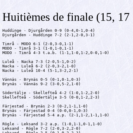
Huitièmes de finale (15, 17
Huddinge - Djurgården 0-9 (0-4,0-1,0-4)

Djurgården - Huddinge 7-2 (2-1,2-0,3-1)

Timrå - MODO 6-1 (2-0,3-0,1-1)

MODO - Timrå 3-1 (1-0,1-0,1-1)

MODO - Timrå 4-3 t.a.b. (1-1,1-0,1-2,0-0,1-0)

Luleå - Nacka 7-3 (2-0,5-1,0-2)

Nacka - Luleå 6-2 (2-0,3-2,1-0)

Nacka - Luleå 10-4 (5-1,3-2,2-1)

Vännäs - Brynäs 0-5 (0-1,0-1,0-3)

Brynäs - Vännäs 9-2 (3-0,5-2,1-0)

Södertälje - Skellefteå 4-2 (1-0,1-2,2-0)

Skellefteå - Södertälje 3-5 (0-0,1-2,2-3)

Färjestad - Brynäs 2-3 (0-2,1-1,1-0)

Brynäs - Färjestad 0-4 (0-0,0-1,0-3)

Brynäs - Färjestad 5-4 a.p. (2-1,1-2,1-1,1-0)

Rögle - Leksand 3-2 a.p. (1-0,1-1,0-1,1-0)

Leksand - Rögle 7-2 (2-0,3-2,2-0)

Leksand - Rögle 2-5 (0-1,0-2,2-2)
