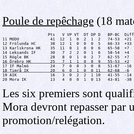
Poule de repêchage
(18 mat
                   Pts   V VP VT  DT DP D   BP-BC  Diff

11 MODO             41  12  1  0  2  1  2   74-53  +21

12 Frölunda HC      38  12  1  0  0  0  5   66-33  +33

13 Karlskrona HK    35  11  0  1  0  0  6   65-58  +7

14 Leksands IF      30   7  2  2  0  1  6   58-54  +4

16 Örebro HK        25   7  1  1  0  0  9   55-53  +2
18 Timrå IK         20   6  0  1  0  0 11   62-68  -6

19 AIK              16   3  0  2  2  1 10   41-55  -14

20 Mora IK          13   4  0  0  1  0 13   43-81  -38
Les six premiers sont qualif
Mora devront repasser par 
promotion/relégation.