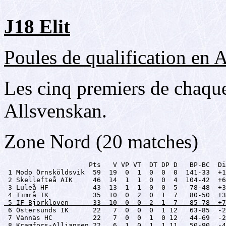
J18 Elit
Poules de qualification en 
Les cinq premiers de chaque
Allsvenskan.
Zone Nord (20 matches)
                     Pts   V VP VT  DT DP D   BP-BC  Di
 1 Modo Örnsköldsvik  59  19  0  1  0  0  0  141-33  +1
 2 Skellefteå AIK     46  14  1  1  0  0  4  104-42  +6
 3 Luleå HF           43  13  1  1  0  0  5   78-48  +3
 5 IF Björklöven      33  10  0  0  2  1  7   85-78  +7

 6 Östersunds IK      22   7  0  0  0  1 12   63-85  -2
 7 Vännäs HC          22   7  0  0  1  0 12   44-69  -2
 8 Kramfors-Alliansen 22   6  1  0  1  1 11   50-90  -4