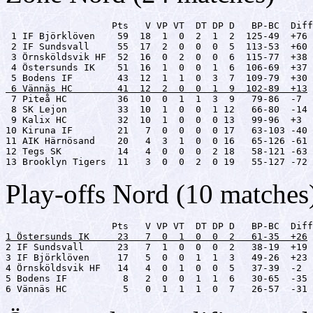
                   Pts   V VP VT  DT DP D   BP-BC  Diff

 1 IF Björklöven    59  18  1  0  2  1  2  125-49  +76

 2 IF Sundsvall     55  17  2  0  0  0  5  113-53  +60

 3 Örnsköldsvik HF  52  16  0  2  0  0  6  115-77  +38

 4 Östersunds IK    51  16  1  0  0  1  6  106-69  +37

 6 Vännäs HC        41  12  2  0  0  1  9  102-89  +13

 7 Piteå HC         36  10  0  1  1  3  9   79-86  -7

 8 SK Lejon         33  10  1  0  0  1 12   66-80  -14

 9 Kalix HC         32  10  1  0  0  0 13   99-96  +3

10 Kiruna IF        21   7  0  0  0  0 17   63-103 -40

11 AIK Härnösand    20   4  3  1  0  0 16   65-126 -61

12 Tegs SK          14   4  0  0  0  2 18   58-121 -63

13 Brooklyn Tigers  11   3  0  0  2  0 19   55-127 -72
Play-offs Nord (10 matches
1 Östersunds IK     23   7  0  1  0  0  2   61-35  +26

2 IF Sundsvall      23   7  1  0  0  0  2   38-19  +19

3 IF Björklöven     17   5  0  0  1  1  3   49-26  +23

4 Örnsköldsvik HF   14   4  0  1  0  0  5   37-39  -2

5 Bodens IF          8   2  0  0  1  1  6   30-65  -35

6 Vännäs HC          5   0  1  1  1  0  7   26-57  -31