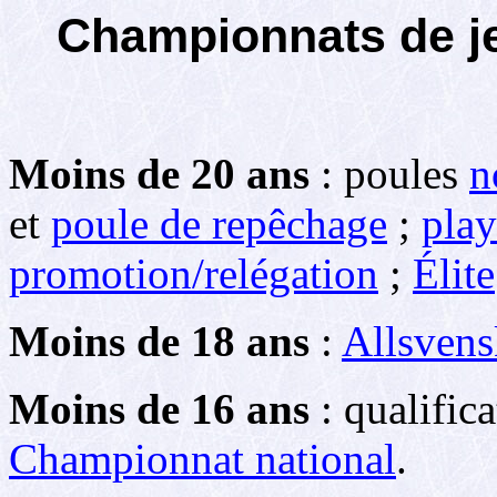
Championnats de j
Moins de 20 ans
: poules
n
et
poule de repêchage
;
play
promotion/relégation
;
Élite
Moins de 18 ans
:
Allsven
Moins de 16 ans
: qualific
Championnat national
.