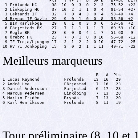
                   Pts   V VP VT  DT DP D   BP-BC  Diff

 1 Frölunda HC      38  10  0  3  0  2  3   75-52  +23

 2 Linköping HC     37  10  2  1  1  0  4   81-54  +27

 4 Brynäs IF Gävle  29   9  0  1  0  0  8   58-56  +2

 5 BIK Karlskoga    29   8  1  0  3  0  6   58-56  +2

 6 Färjestads BK    27   7  1  1  1  1  7   69-59  +10

 8 Örebro HK        23   7  0  1  0  0 10   56-68  -12

 9 IF Troja/Ljungby 17   3  1  2  2  0 10   47-72  -25

10 HV 71 Jönköping  15   3  0  2  1  1 11   49-71  -22
Meilleurs marqueurs
                                      B   A  Pts

1 Lucas Raymond          Frölunda    13  16   29

2 André Lee              Färjestad    7  16   23

3 Daniel Andersson       Färjestad    6  17   23

4 Marcus Pedersen        Linköping    7  13   20

5 Martin Fridén          Brynäs       7  13   20

6 Karl Henriksson        Frölunda     8  11   19
Tour préliminaire (8, 10 et