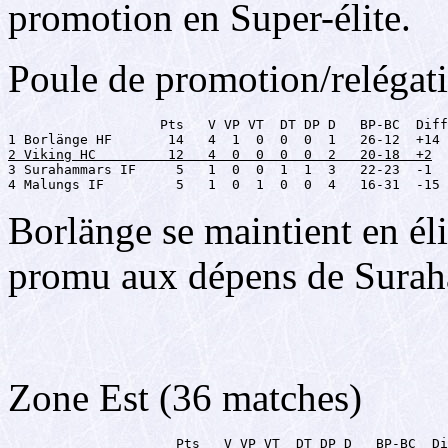
promotion en Super-élite.
Poule de promotion/relégat
                   Pts   V VP VT  DT DP D   BP-BC  Diff

2 Viking HC         12   4  0  0  0  0  2   20-18  +2

3 Surahammars IF     5   1  0  0  1  1  3   22-23  -1

4 Malungs IF         5   1  0  1  0  0  4   16-31  -15
Borlänge se maintient en él
promu aux dépens de Sura
Zone Est (36 matches)
                     Pts   V VP VT  DT DP D   BP-BC  Di