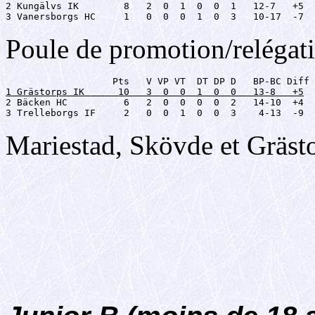
2 Kungälvs IK        8   2  0  1  0  0  1   12-7   +5

3 Vanersborgs HC     1   0  0  0  1  0  3   10-17  -7 
Poule de promotion/relégat
2 Bäcken HC          6   2  0  0  0  0  2   14-10  +4

3 Trelleborgs IF     2   0  0  1  0  0  3    4-13  -9
Mariestad, Skövde et Grästo