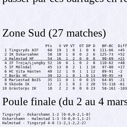
Zone Sud (27 matches)
                   Pts   V VP VT  DT DP D   BP-BC  Diff

 1 Tingsryds AIF    60  19  1  0  1  0  6  111-66  +45

 3 Halmstad HF      54  16  1  2  0  0  8   90-69  +21

 4 IF Troja/Ljungby 52  16  0  1  0  2  8  110-62  +48

 5 IF Mölndal       45  13  0  2  1  1 10   97-80  +17

 7 Borås HC         39  12  1  0  1  0 13   99-95  +4

 8 Mariestad BoIS   35  11  0  1  0  0 15   64-85  -21

 9 Skövde IK        12   2  1  0  2  2 20   55-116 -61

10 Grästorps IK     10   2  2  0  0  0 23   58-161 -103
Poule finale (du 2 au 4 mar
Tingsryd - Oskarshamn 1-2 (0-0,0-2,1-0)

Oskarshamn - Halmstad 1-3 (0-0,0-1,1-2)

Halmstad - Tingsryd 4-6 (1-2,1-2,2-2)