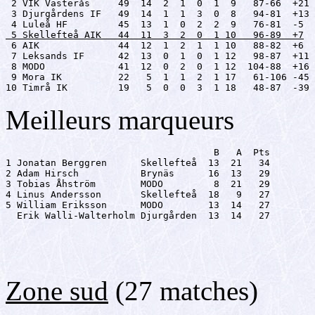
 2 VIK Västerås     49  14  2  1  0  1  9   87-66  +21

 3 Djurgårdens IF   49  14  1  1  3  0  8   94-81  +13

 5 Skellefteå AIK   44  11  3  2  0  1 10   96-89  +7

 6 AIK              44  12  1  2  1  1 10   88-82  +6

 7 Leksands IF      42  13  0  1  0  1 12   98-87  +11

 8 MODO             41  12  0  2  0  1 12  104-88  +16

 9 Mora IK          22   5  1  1  2  1 17   61-106 -45

10 Timrå IK         19   5  0  0  3  1 18   48-87  -39
Meilleurs marqueurs
                                     B   A  Pts

1 Jonatan Berggren      Skellefteå  13  21   34

2 Adam Hirsch           Brynäs      16  13   29

3 Tobias Åhström        MODO         8  21   29

4 Linus Andersson       Skellefteå  18   9   27

5 William Eriksson      MODO        13  14   27

  Erik Walli-Walterholm Djurgården  13  14   27
Zone sud
(27 matches)