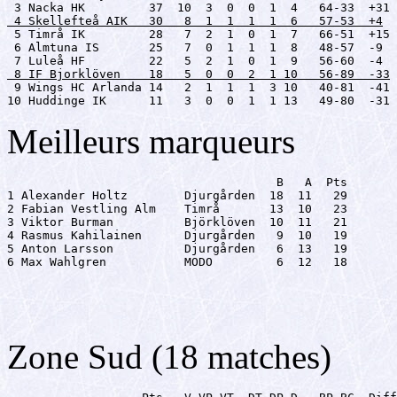
 4 Skellefteå AIK   30   8  1  1  1  1  6   57-53  +4

 5 Timrå IK         28   7  2  1  0  1  7   66-51  +15

 6 Almtuna IS       25   7  0  1  1  1  8   48-57  -9

 8 IF Bjorklöven    18   5  0  0  2  1 10   56-89  -33

 9 Wings HC Arlanda 14   2  1  1  1  3 10   40-81  -41

10 Huddinge IK      11   3  0  0  1  1 13   49-80  -31
Meilleurs marqueurs
                                      B   A  Pts

1 Alexander Holtz        Djurgården  18  11   29

2 Fabian Vestling Alm    Timrå       13  10   23

3 Viktor Burman          Björklöven  10  11   21

4 Rasmus Kahilainen      Djurgården   9  10   19

5 Anton Larsson          Djurgården   6  13   19

6 Max Wahlgren           MODO         6  12   18
Zone Sud (18 matches)