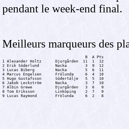
pendant le week-end final.
Meilleurs marqueurs des pl
                                    B  A Pts

1 Alexander Holtz      Djurgården  11  1  12

2 Erik Söderlund       Nacka        3  9  12

3 Lucas Biberg         Nacka        5  6  11

4 Marcus Engelsen      Frölunda     6  4  10

5 Hugo Gustafsson      Södertälje   5  5  10

6 Jakob Leckström      Nacka        3  7  10

7 Albin Grewe          Djurgården   3  6   9

8 Tom Eriksson         Linköping    2  7   9

9 Lucas Raymond        Frölunda     6  2   8