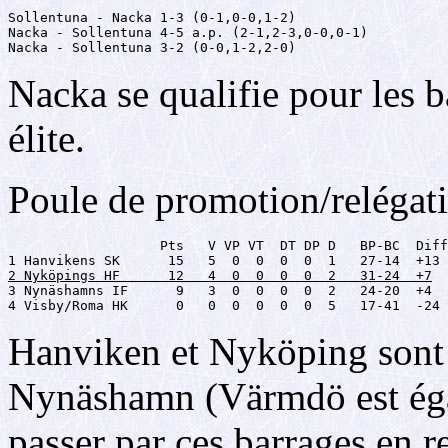
Sollentuna - Nacka 1-3 (0-1,0-0,1-2)

Nacka - Sollentuna 4-5 a.p. (2-1,2-3,0-0,0-1)

Nacka - Sollentuna 3-2 (0-0,1-2,2-0)
Nacka se qualifie pour les 
élite.
Poule de promotion/relégati
                   Pts   V VP VT  DT DP D   BP-BC  Diff

2 Nyköpings HF      12   4  0  0  0  0  2   31-24  +7

3 Nynäshamns IF      9   3  0  0  0  0  2   24-20  +4

4 Visby/Roma HK      0   0  0  0  0  0  5   17-41  -24
Hanviken et Nyköping sont 
Nynäshamn (Värmdö est éga
passer par ces barrages en r