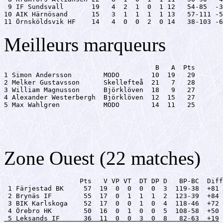
 9 IF Sundsvall       19   4  2  1  0  1 12   54-85  -3
10 AIK Härnösand      15   3  1  1  1  1 13   57-111 -5
11 Örnsköldsvik HF    14   4  0  0  2  0 14   38-103 -6
Meilleurs marqueurs
                                      B   A  Pts

1 Simon Andersson        MODO        10  19   29

2 Melker Gustavsson      Skellefteå  21   7   28

3 William Magnusson      Björklöven  18   9   27

4 Alexander Westerbergh  Björklöven  12  15   27

5 Max Wahlgren           MODO        14  11   25
Zone Ouest (22 matches)
                   Pts   V VP VT  DT DP D   BP-BC  Diff

 1 Färjestad BK     57  19  0  0  0  0  3  119-38  +81

 2 Brynäs IF        55  17  0  1  1  1  2  123-39  +84

 3 BIK Karlskoga    52  17  0  0  1  0  4  118-46  +72

 5 Leksands IF      36  11  0  0  3  0  8   82-63  +19