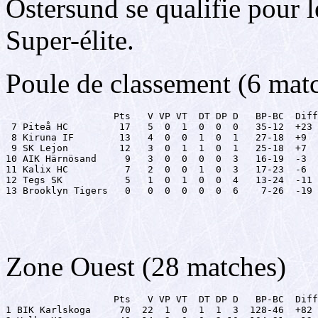
Östersund se qualifie pour 
Super-élite.
Poule de classement (6 mat
                   Pts   V VP VT  DT DP D   BP-BC  Diff

 7 Piteå HC         17   5  0  1  0  0  0   35-12  +23

 8 Kiruna IF        13   4  0  0  1  0  1   27-18  +9

 9 SK Lejon         12   3  0  1  1  0  1   25-18  +7

10 AIK Härnösand     9   3  0  0  0  0  3   16-19  -3

11 Kalix HC          7   2  0  0  1  0  3   17-23  -6

12 Tegs SK           5   1  0  1  0  0  4   13-24  -11

13 Brooklyn Tigers   0   0  0  0  0  0  6    7-26  -19
Zone Ouest (28 matches)
                   Pts   V VP VT  DT DP D   BP-BC  Diff

1 BIK Karlskoga     70  22  1  0  1  1  3  128-46  +82
