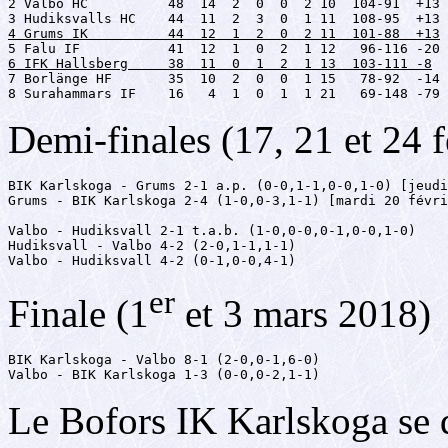
2 Valbo HC          48  14  2  0  0  2 10  104-91  +13

4 Grums IK          44  12  1  2  0  2 11  101-88  +13
6 IFK Hallsberg     38  11  0  1  2  1 13  103-111 -8

7 Borlänge HF       35  10  2  0  0  1 15   78-92  -14

8 Surahammars IF    16   4  1  0  1  1 21   69-148 -79
Demi-finales (17, 21 et 24 
BIK Karlskoga - Grums 2-1 a.p. (0-0,1-1,0-0,1-0) [jeudi
Grums - BIK Karlskoga 2-4 (1-0,0-3,1-1) [mardi 20 févri
Valbo - Hudiksvall 2-1 t.a.b. (1-0,0-0,0-1,0-0,1-0)

Hudiksvall - Valbo 4-2 (2-0,1-1,1-1)

Valbo - Hudiksvall 4-2 (0-1,0-0,4-1)
er
Finale (1
et 3 mars 2018)
BIK Karlskoga - Valbo 8-1 (2-0,0-1,6-0)

Valbo - BIK Karlskoga 1-3 (0-0,0-2,1-1)
Le Bofors IK Karlskoga se q