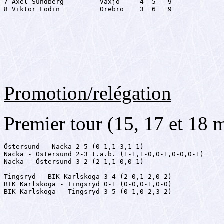
7 Axel Sundberg         Växjö     4  5   9

8 Viktor Lodin          Örebro    3  6   9
Promotion/relégation
Premier tour (15, 17 et 18 
Östersund - Nacka 2-5 (0-1,1-3,1-1)

Nacka - Östersund 2-3 t.a.b. (1-1,1-0,0-1,0-0,0-1)

Nacka - Östersund 3-2 (2-1,1-0,0-1)

Tingsryd - BIK Karlskoga 3-4 (2-0,1-2,0-2)

BIK Karlskoga - Tingsryd 0-1 (0-0,0-1,0-0)

BIK Karlskoga - Tingsryd 3-5 (0-1,0-2,3-2)