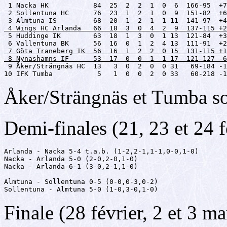
 1 Nacka HK           84  25  2  2  1  0  6  166-95  +7
 2 Sollentuna HC      76  23  1  2  1  0  9  151-82  +6
 4 Wings HC Arlanda   66  18  3  0  4  2  9  137-115 +2

 5 Huddinge IK        63  18  1  3  0  1 13  121-84  +3
 7 Göta Traneberg IK  56  16  1  2  2  0 15  131-115 +1
 8 Nynäshamns IF      53  17  0  0  1  1 17  121-127 -6

 9 Åker/Strängnäs HC  13   3  0  2  0  0 31   69-184 -1
10 IFK Tumba           5   1  0  0  2  0 33   60-218 -1
Åker/Strängnäs et Tumba son
Demi-finales (21, 23 et 24 
Arlanda - Nacka 5-4 t.a.b. (1-2,2-1,1-1,0-0,1-0)

Nacka - Arlanda 5-0 (2-0,2-0,1-0)

Nacka - Arlanda 6-1 (3-0,2-1,1-0)

Almtuna - Sollentuna 0-5 (0-0,0-3,0-2)

Sollentuna - Almtuna 5-0 (1-0,3-0,1-0)
Finale (28 février, 2 et 3 m