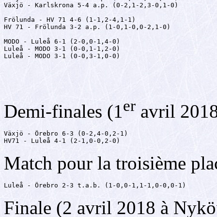
Växjö - Karlskrona 5-4 a.p. (0-2,1-2,3-0,1-0)

Frölunda - HV 71 4-6 (1-1,2-4,1-1)

HV 71 - Frölunda 3-2 a.p. (1-0,1-0,0-2,1-0)

MODO - Luleå 6-1 (2-0,0-1,4-0)

Luleå - MODO 3-1 (0-0,1-1,2-0)

Luleå - MODO 3-1 (0-0,3-1,0-0)
er
Demi-finales (1
avril 201
Växjö - Örebro 6-3 (0-2,4-0,2-1)

HV71 - Luleå 4-1 (2-1,0-0,2-0)
Match pour la troisième pla
Luleå - Örebro 2-3 t.a.b. (1-0,0-1,1-1,0-0,0-1)
Finale (2 avril 2018 à Nyk