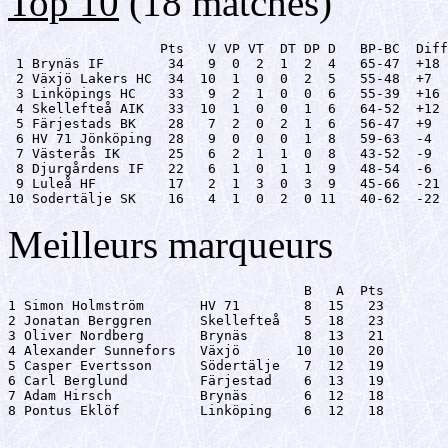
Top 10
(18 matches)
                   Pts   V VP VT  DT DP D   BP-BC  Diff

 1 Brynäs IF        34   9  0  2  1  2  4   65-47  +18

 2 Växjö Lakers HC  34  10  1  0  0  2  5   55-48  +7

 3 Linköpings HC    33   9  2  1  0  0  6   55-39  +16

 4 Skellefteå AIK   33  10  1  0  0  1  6   64-52  +12

 5 Färjestads BK    28   7  2  0  2  1  6   56-47  +9

 6 HV 71 Jönköping  28   9  0  0  0  1  8   59-63  -4

 7 Västerås IK      25   6  2  1  1  0  8   43-52  -9

 8 Djurgårdens IF   22   6  1  0  1  1  9   48-54  -6

 9 Luleå HF         17   2  1  3  0  3  9   45-66  -21

10 Sodertälje SK    16   4  1  0  2  0 11   40-62  -22
Meilleurs marqueurs
                                     B   A  Pts

1 Simon Holmström       HV 71        8  15   23

2 Jonatan Berggren      Skellefteå   5  18   23

3 Oliver Nordberg       Brynäs       8  13   21

4 Alexander Sunnefors   Växjö       10  10   20

5 Casper Evertsson      Södertälje   7  12   19

6 Carl Berglund         Färjestad    6  13   19

7 Adam Hirsch           Brynäs       6  12   18

8 Pontus Eklöf          Linköping    6  12   18