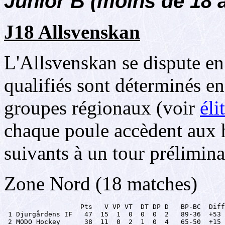
Junior B (moins de 18 
J18 Allsvenskan
L'Allsvenskan se dispute en
qualifiés sont déterminés en
groupes régionaux (voir
éli
chaque poule accèdent aux h
suivants à un tour prélimina
Zone Nord (18 matches)
                   Pts   V VP VT  DT DP D   BP-BC  Diff

 1 Djurgårdens IF   47  15  1  0  0  0  2   89-36  +53

 2 MODO Hockey      38  11  0  2  1  0  4   65-50  +15
