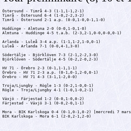
Östersund - Timrå 4-3 (1-1,1-1,2-1)

Timrå - Östersund 6-4 (1-0,2-2,3-2)

Timrå - Östersund 2-1 a.p. (0-0,1-0,0-1,1-0)

Huddinge - Almtuna 2-0 (0-0,1-0,1-0)

Almtuna - Huddinge 4-5 t.a.b. (2-3,2-1,0-0,0-0,0-1)

Arlanda - Luleå 3-4 a.p. (1-1,1-2,1-0,0-1)

Luleå - Arlanda 7-1 (0-0,4-1,3-0)

Södertälje - Björklöven 7-3 (2-1,2-2,3-0)

Björklöven - Södertälje 4-5 (0-2,2-0,2-3)

HV 71 - Örebro 2-3 (0-1,1-1,1-1)

Örebro - HV 71 2-3 a.p. (0-1,0-1,2-0,0-1)

Örebro - HV 71 4-3 (3-1,1-2,0-0)

Troja/Ljungby - Rögle 1-3 (0-2,1-0,0-1)

Rögle - Troja/Ljungby 4-1 (1-0,1-0,2-1)

Växjö - Färjestad 1-2 (0-0,1-0,0-2)

Färjestad - Växjö 3-1 (0-0,2-0,1-1)

Mora - BIK Karlskoga 0-4 (0-1,0-1,0-2) [mercredi 7 mars
BIK Karlskoga - Mora 6-1 (2-0,2-1,2-0)