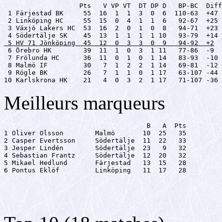
                   Pts   V VP VT  DT DP D   BP-BC  Diff

 1 Färjestad BK     55  16  1  1  3  0  6  110-63  +47

 2 Linköping HC     55  15  0  4  1  1  6   92-67  +25

 3 Växjö Lakers HC  53  16  2  0  1  0  8   94-71  +23

 5 HV 71 Jönköping  45  12  0  3  3  0  9   94-92  +2

 6 Örebro HK        39  11  1  0  3  1 11   77-86  -9

 7 Frölunda HC      36  11  0  1  0  1 14   83-93  -10

 8 Malmö IF         30   7  1  2  2  1 14   69-81  -12

 9 Rögle BK         26   7  1  1  0  1 17   63-107 -44

10 Karlskrona HK    21   4  0  3  2  1 17   71-107 -36
Meilleurs marqueurs
                                    B   A  Pts

1 Oliver Olsson        Malmö       10  25   35

2 Casper Evertsson     Södertälje  11  22   33

3 Jesper Lindén        Södertälje  23   9   32

4 Sebastian Frantz     Södertälje  12  20   32

5 Mikael Hedlund       Färjestad   13  15   28

6 Pontus Eklöf         Linköping   11  17   28