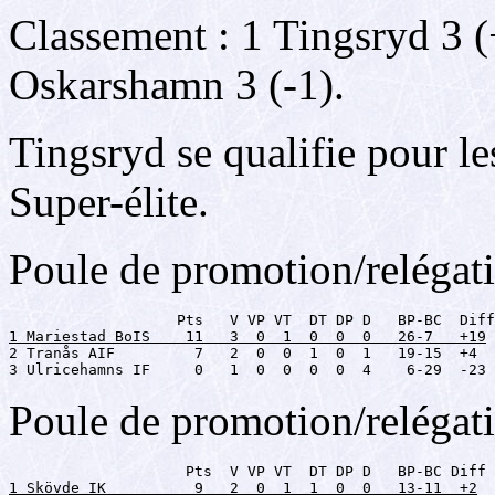
Classement : 1 Tingsryd 3 (
Oskarshamn 3 (-1).
Tingsryd se qualifie pour l
Super-élite.
Poule de promotion/relégat
1 Mariestad BoIS    11   3  0  1  0  0  0   26-7   +19

2 Tranås AIF         7   2  0  0  1  0  1   19-15  +4

3 Ulricehamns IF     0   1  0  0  0  0  4    6-29  -23
Poule de promotion/relégat