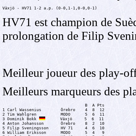
Växjö - HV71 1-2 a.p. (0-0,1-1,0-0,0-1)
HV71 est champion de Suède
prolongation de Filip Sven
Meilleur joueur des play-of
Meilleurs marqueurs des pl
                                  B  A Pts

1 Carl Wassenius        Örebro    4  8  12

2 Tim Wahlgren          MODO      5  6  11

3 Dominik Bokk 
      Växjö     5  6  11

4 Anton Johansson       Örebro    8  2  10

5 Filip Sveningsson     HV 71     4  6  10

6 William Eriksson      MODO      5  4   9
