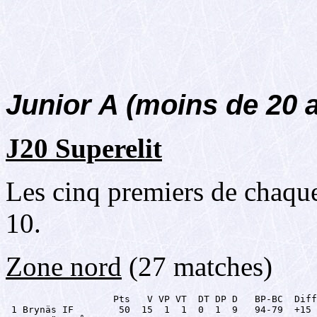
Junior A (moins de 20 
J20 Superelit
Les cinq premiers de chaque
10.
Zone nord
(27 matches)
                   Pts   V VP VT  DT DP D   BP-BC  Diff

 1 Brynäs IF        50  15  1  1  0  1  9   94-79  +15
