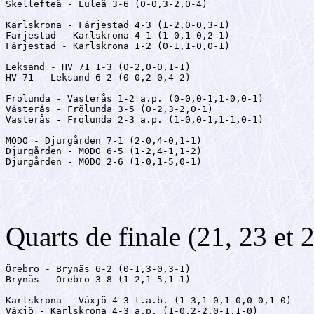
Skellefteå - Luleå 3-6 (0-0,3-2,0-4)

Karlskrona - Färjestad 4-3 (1-2,0-0,3-1)

Färjestad - Karlskrona 4-1 (1-0,1-0,2-1)

Färjestad - Karlskrona 1-2 (0-1,1-0,0-1)

Leksand - HV 71 1-3 (0-2,0-0,1-1)

HV 71 - Leksand 6-2 (0-0,2-0,4-2)

Frölunda - Västerås 1-2 a.p. (0-0,0-1,1-0,0-1)

Västerås - Frölunda 3-5 (0-2,3-2,0-1)

Västerås - Frölunda 2-3 a.p. (1-0,0-1,1-1,0-1)

MODO - Djurgården 7-1 (2-0,4-0,1-1)

Djurgården - MODO 6-5 (1-2,4-1,1-2)

Djurgården - MODO 2-6 (1-0,1-5,0-1)
Quarts de finale (21, 23 et
Örebro - Brynäs 6-2 (0-1,3-0,3-1)

Brynäs - Örebro 3-8 (1-2,1-5,1-1)

Karlskrona - Växjö 4-3 t.a.b. (1-3,1-0,1-0,0-0,1-0)

Växjö - Karlskrona 4-3 a.p. (1-0,2-2,0-1,1-0)
