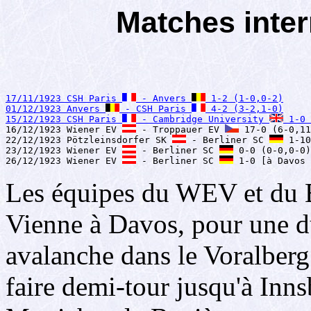
Matches inter
17/11/1923 CSH Paris 
 - Anvers 
 1-2 (1-0,0-2)
01/12/1923 Anvers 
 - CSH Paris 
 4-2 (3-2,1-0)
15/12/1923 CSH Paris 
 - Cambridge University 
 1-0 

16/12/1923 Wiener EV 
 - Troppauer EV 
 17-0 (6-0,11
22/12/1923 Pötzleinsdorfer SK 
 - Berliner SC 
 1-10
23/12/1923 Wiener EV 
 - Berliner SC 
 0-0 (0-0,0-0)

26/12/1923 Wiener EV 
 - Berliner SC 
 1-0 [à Davos 
Les équipes du WEV et du 
Vienne à Davos, pour une d
avalanche dans le Voralberg
faire demi-tour jusqu'à Inns