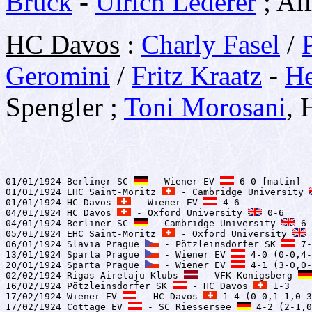
Brück
-
Ulrich Lederer
; Al
HC Davos
:
Charly Fasel
/
Geromini
/
Fritz Kraatz
-
He
Spengler ;
Toni Morosani
, 
01/01/1924 Berliner SC 
 - Wiener EV 
 6-0 [matin]

01/01/1924 EHC Saint-Moritz 
 - Cambridge University 
01/01/1924 HC Davos 
 - Wiener EV 
 4-6

04/01/1924 HC Davos 
 - Oxford University 
 0-6

04/01/1924 Berliner SC 
 - Cambridge University 
 6-
05/01/1924 EHC Saint-Moritz 
 - Oxford University 
 
06/01/1924 Slavia Prague 
 - Pötzleinsdorfer SK 
 7-
13/01/1924 Sparta Prague 
 - Wiener EV 
 4-0 (0-0,4-
20/01/1924 Sparta Prague 
 - Wiener EV 
 4-1 (3-0,0-
02/02/1924 Rigas Airetaju Klubs 
 - VFK Königsberg 
16/02/1924 Pötzleinsdorfer SK 
 - HC Davos 
 1-3

17/02/1924 Wiener EV 
 - HC Davos 
 1-4 (0-0,1-1,0-3
17/02/1924 Cottage EV 
 - SC Riessersee 
 4-2 (2-1,0