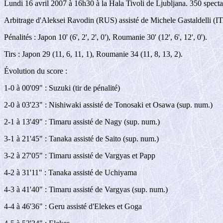
Lundi 16 avril 2007 à 16h30 à la Hala Tivoli de Ljubljana. 350 specta
Arbitrage d'Aleksei Ravodin (RUS) assisté de Michele Gastaldelli (I
Pénalités : Japon 10' (6', 2', 2', 0'), Roumanie 30' (12', 6', 12', 0').
Tirs : Japon 29 (11, 6, 11, 1), Roumanie 34 (11, 8, 13, 2).
Évolution du score :
1-0 à 00'09" : Suzuki (tir de pénalité)
2-0 à 03'23" : Nishiwaki assisté de Tonosaki et Osawa (sup. num.)
2-1 à 13'49" : Timaru assisté de Nagy (sup. num.)
3-1 à 21'45" : Tanaka assisté de Saito (sup. num.)
3-2 à 27'05" : Timaru assisté de Vargyas et Papp
4-2 à 31'11" : Tanaka assisté de Uchiyama
4-3 à 41'40" : Timaru assisté de Vargyas (sup. num.)
4-4 à 46'36" : Geru assisté d'Elekes et Goga