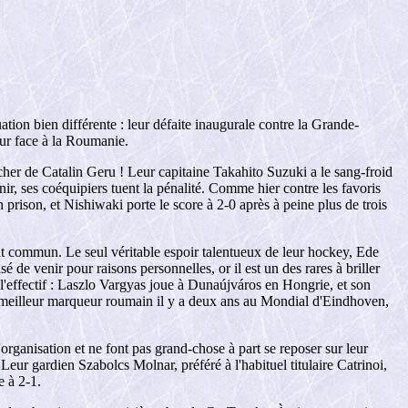
tion bien différente : leur défaite inaugurale contre la Grande-
reur face à la Roumanie.
cher de Catalin Geru ! Leur capitaine Takahito Suzuki a le sang-froid
nir, ses coéquipiers tuent la pénalité. Comme hier contre les favoris
prison, et Nishiwaki porte le score à 2-0 après à peine plus de trois
ut commun. Le seul véritable espoir talentueux de leur hockey, Ede
 de venir pour raisons personnelles, or il est un des rares à briller
 l'effectif : Laszlo Vargyas joue à Dunaújváros en Hongrie, et son
le meilleur marqueur roumain il y a deux ans au Mondial d'Eindhoven,
organisation et ne font pas grand-chose à part se reposer sur leur
eur gardien Szabolcs Molnar, préféré à l'habituel titulaire Catrinoi,
e à 2-1.