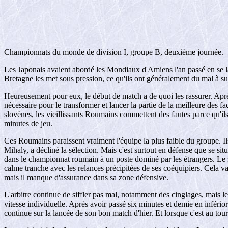
Championnats du monde de division I, groupe B, deuxième journée.
Les Japonais avaient abordé les Mondiaux d'Amiens l'an passé en se lai
Bretagne les met sous pression, ce qu'ils ont généralement du mal à supp
Heureusement pour eux, le début de match a de quoi les rassurer. Après
nécessaire pour le transformer et lancer la partie de la meilleure des 
slovènes, les vieillissants Roumains commettent des fautes parce qu'ils
minutes de jeu.
Ces Roumains paraissent vraiment l'équipe la plus faible du groupe. I
Mihaly, a décliné la sélection. Mais c'est surtout en défense que se sit
dans le championnat roumain à un poste dominé par les étrangers. Le se
calme tranche avec les relances précipitées de ses coéquipiers. Cela 
mais il manque d'assurance dans sa zone défensive.
L'arbitre continue de siffler pas mal, notamment des cinglages, mais le
vitesse individuelle. Après avoir passé six minutes et demie en infério
continue sur la lancée de son bon match d'hier. Et lorsque c'est au to