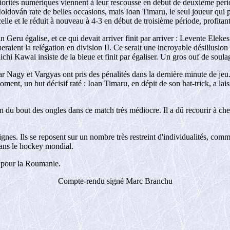
iorités numériques viennent à leur rescousse en début de deuxième péri
ván rate de belles occasions, mais Ioan Timaru, le seul joueur qui puis
elle et le réduit à nouveau à 4-3 en début de troisième période, profita
in Geru égalise, et ce qui devait arriver finit par arriver : Levente Ele
eraient la relégation en division II. Ce serait une incroyable désillusio
ichi Kawai insiste de la bleue et finit par égaliser. Un gros ouf de soul
 Nagy et Vargyas ont pris des pénalités dans la dernière minute de jeu. M
, un but décisif raté : Ioan Timaru, en dépit de son hat-trick, a laissé
en du bout des ongles dans ce match très médiocre. Il a dû recourir à ch
es. Ils se reposent sur un nombre très restreint d'individualités, comme
dans le hockey mondial.
 pour la Roumanie.
Compte-rendu signé Marc Branchu