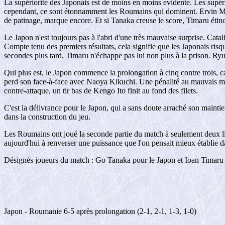
La supériorité des Japonais est de moins en moins évidente. Les supér
cependant, ce sont étonnamment les Roumains qui dominent. Ervin Moldo
de patinage, marque encore. Et si Tanaka creuse le score, Timaru étinc
Le Japon n'est toujours pas à l'abri d'une très mauvaise surprise. Catal
Compte tenu des premiers résultats, cela signifie que les Japonais risqu
secondes plus tard, Timaru n'échappe pas lui non plus à la prison. Ryu
Qui plus est, le Japon commence la prolongation à cinq contre trois, car
perd son face-à-face avec Naoya Kikuchi. Une pénalité au mauvais moment
contre-attaque, un tir bas de Kengo Ito finit au fond des filets.
C'est la délivrance pour le Japon, qui a sans doute arraché son mainti
dans la construction du jeu.
Les Roumains ont joué la seconde partie du match à seulement deux lign
aujourd'hui à renverser une puissance que l'on pensait mieux établie 
Désignés joueurs du match : Go Tanaka pour le Japon et Ioan Timaru
Japon - Roumanie 6-5 après prolongation (2-1, 2-1, 1-3, 1-0)