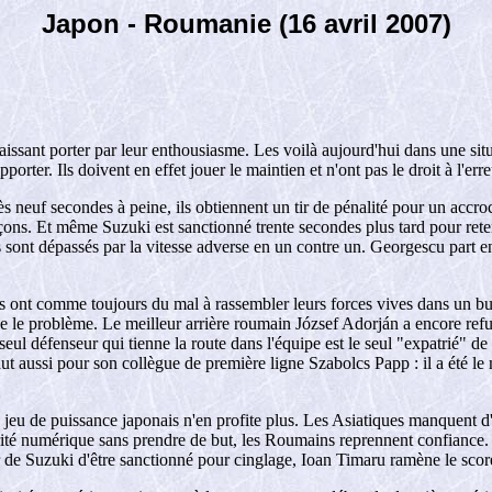
Japon - Roumanie (16 avril 2007)
ssant porter par leur enthousiasme. Les voilà aujourd'hui dans une situa
orter. Ils doivent en effet jouer le maintien et n'ont pas le droit à l'er
 neuf secondes à peine, ils obtiennent un tir de pénalité pour un accro
façons. Et même Suzuki est sanctionné trente secondes plus tard pour rete
 sont dépassés par la vitesse adverse en un contre un. Georgescu part en 
ls ont comme toujours du mal à rassembler leurs forces vives dans un b
ue le problème. Le meilleur arrière roumain József Adorján a encore refusé
ul défenseur qui tienne la route dans l'équipe est le seul "expatrié" de
vaut aussi pour son collègue de première ligne Szabolcs Papp : il a été 
 jeu de puissance japonais n'en profite plus. Les Asiatiques manquent d'
rité numérique sans prendre de but, les Roumains reprennent confiance. L
ur de Suzuki d'être sanctionné pour cinglage, Ioan Timaru ramène le scor