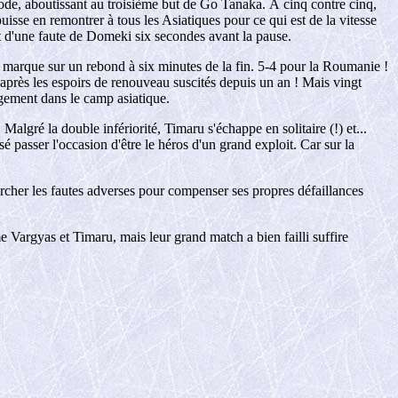
ode, aboutissant au troisième but de Go Tanaka. À cinq contre cinq,
se en remontrer à tous les Asiatiques pour ce qui est de la vitesse
nt d'une faute de Domeki six secondes avant la pause.
kes marque sur un rebond à six minutes de la fin. 5-4 pour la Roumanie !
n après les espoirs de renouveau suscités depuis un an ! Mais vingt
agement dans le camp asiatique.
algré la double infériorité, Timaru s'échappe en solitaire (!) et...
 passer l'occasion d'être le héros d'un grand exploit. Car sur la
ercher les fautes adverses pour compenser ses propres défaillances
 Vargyas et Timaru, mais leur grand match a bien failli suffire