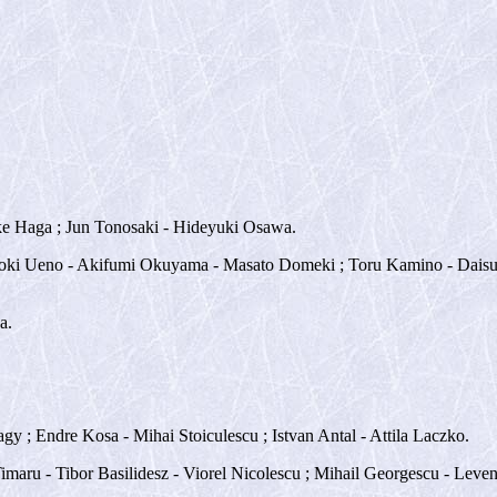
ke Haga ; Jun Tonosaki - Hideyuki Osawa.
; Hiroki Ueno - Akifumi Okuyama - Masato Domeki ; Toru Kamino - Dai
a.
gy ; Endre Kosa - Mihai Stoiculescu ; Istvan Antal - Attila Laczko.
imaru - Tibor Basilidesz - Viorel Nicolescu ; Mihail Georgescu - Leve