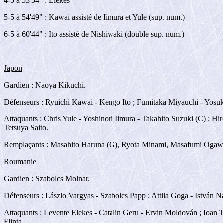
4-5 à 53'34" : Elekes
5-5 à 54'49" : Kawai assisté de Iimura et Yule (sup. num.)
6-5 à 60'44" : Ito assisté de Nishiwaki (double sup. num.)
Japon
Gardien : Naoya Kikuchi.
Défenseurs : Ryuichi Kawai - Kengo Ito ; Fumitaka Miyauchi - Yosu
Attaquants : Chris Yule - Yoshinori Iimura - Takahito Suzuki (C) 
Tetsuya Saito.
Remplaçants : Masahito Haruna (G), Ryota Minami, Masafumi Ogaw
Roumanie
Gardien : Szabolcs Molnar.
Défenseurs : Lászlo Vargyas - Szabolcs Papp ; Attila Goga - István Na
Attaquants : Levente Elekes - Catalin Geru - Ervin Moldován ; Ioan T
Flinta.