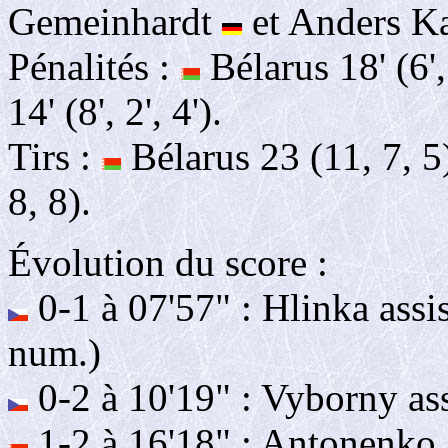
Gemeinhardt
et Anders K
Pénalités :
Bélarus 18' (6', 
14' (8', 2', 4').
Tirs :
Bélarus 23 (11, 7, 5
8, 8).
Évolution du score :
0-1 à 07'57" : Hlinka assi
num.)
0-2 à 10'19" : Vyborny as
1-2 à 16'18" : Antonenko 