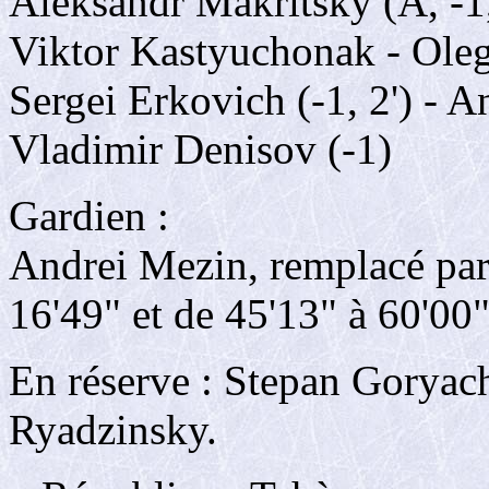
Aleksandr Makritsky (A, -1, 
Viktor Kastyuchonak - Ole
Sergei Erkovich (-1, 2') - A
Vladimir Denisov (-1)
Gardien :
Andrei Mezin, remplacé par
16'49" et de 45'13" à 60'00
En réserve : Stepan Goryac
Ryadzinsky.