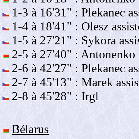
1-3 à 16'31" : Plekanec as
1-4 à 18'41" : Olesz assis
1-5 à 27'21" : Sykora assi
2-5 à 27'40" : Antonenko 
2-6 à 42'27" : Plekanec ass
2-7 à 45'13" : Marek assis
2-8 à 45'28" : Irgl
Bélarus