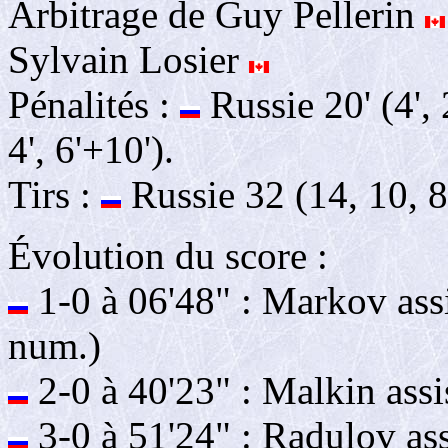
Arbitrage de Guy Pellerin
Sylvain Losier
Pénalités :
Russie 20' (4', 2
4', 6'+10').
Tirs :
Russie 32 (14, 10, 8
Évolution du score :
1-0 à 06'48" : Markov assi
num.)
2-0 à 40'23" : Malkin ass
3-0 à 51'24" : Radulov as