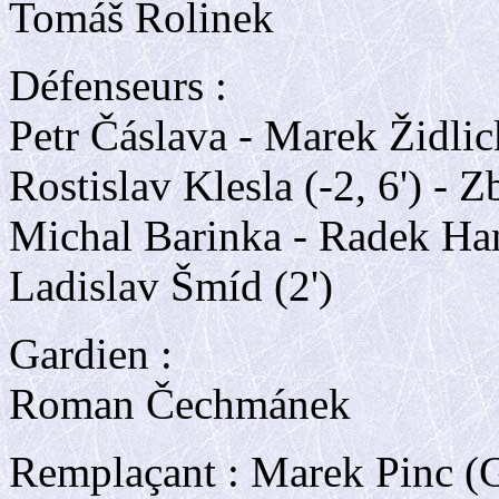
Tomáš Rolinek
Défenseurs :
Petr Čáslava - Marek Židlic
Rostislav Klesla (-2, 6') - 
Michal Barinka - Radek H
Ladislav Šmíd (2')
Gardien :
Roman Čechmánek
Remplaçant : Marek Pinc (G)