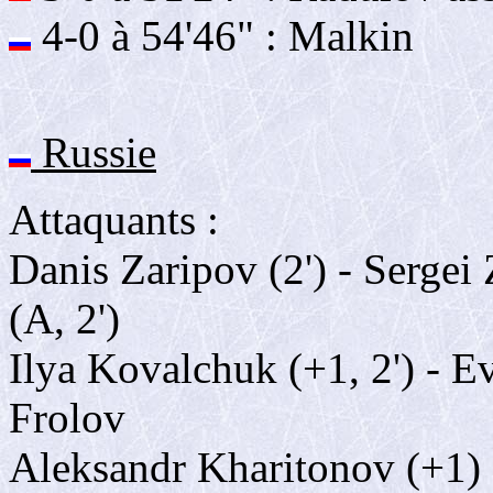
4-0 à 54'46" : Malkin
Russie
Attaquants :
Danis Zaripov (2') - Sergei
(A, 2')
Ilya Kovalchuk (+1, 2') - E
Frolov
Aleksandr Kharitonov (+1) -