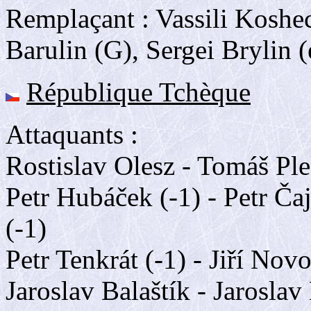
Remplaçant : Vassili Koshe
Barulin (G), Sergei Brylin (
République Tchèque
Attaquants :
Rostislav Olesz - Tomáš Pl
Petr Hubáček (-1) - Petr Čaj
(-1)
Petr Tenkrát (-1) - Jiří Novo
Jaroslav Balaštík - Jaroslav