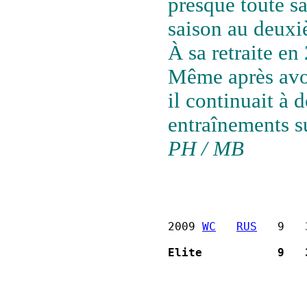
presque toute sa
saison au deuxi
À sa retraite en 
Même après avo
il continuait à
entraînements su
PH / MB
2009 
WC
RUS
   9   
Elite           9   