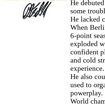
He debuted 
some trouble
He lacked c
When Berlin
6-point sea
exploded wi
confident p
and cold str
experience.
He also cou
used to org
powerplay.
World cham