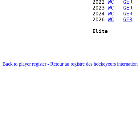
2022 
WC
GER
 
2023 
WC
GER
 
2024 
WC
GER
 
2026 
WC
GER
 
Elite         
Back to player register - Retour au registre des hockeyeurs internatio