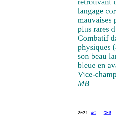
retrouvant 
langage cor
mauvaises p
plus rares d
Combatif da
physiques (8
son beau lan
bleue en a
Vice-champ
MB
2021 
WC
GER
 