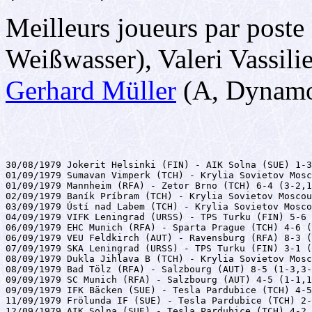
Meilleurs joueurs par poste
Weißwasser), Valeri Vassil
Gerhard Müller
(A, Dynamo
30/08/1979 Jokerit Helsinki (FIN) - AIK Solna (SUE) 1-3
01/09/1979 Sumavan Vimperk (TCH) - Krylia Sovietov Mosc
01/09/1979 Mannheim (RFA) - Zetor Brno (TCH) 6-4 (3-2,1
02/09/1979 Baník Príbram (TCH) - Krylia Sovietov Moscou
03/09/1979 Ústí nad Labem (TCH) - Krylia Sovietov Mosco
04/09/1979 VIFK Leningrad (URSS) - TPS Turku (FIN) 5-6 
06/09/1979 EHC Munich (RFA) - Sparta Prague (TCH) 4-6 (
06/09/1979 VEU Feldkirch (AUT) - Ravensburg (RFA) 8-3 (
07/09/1979 SKA Leningrad (URSS) - TPS Turku (FIN) 3-1 (
08/09/1979 Dukla Jihlava B (TCH) - Krylia Sovietov Mosc
08/09/1979 Bad Tölz (RFA) - Salzbourg (AUT) 8-5 (1-3,3-
09/09/1979 SC Munich (RFA) - Salzbourg (AUT) 4-5 (1-1,1
09/09/1979 IFK Bäcken (SUE) - Tesla Pardubice (TCH) 4-5
11/09/1979 Frölunda IF (SUE) - Tesla Pardubice (TCH) 2-
12/09/1979 AIK Solna (SUE) - Tesla Pardubice (TCH) 4-2 