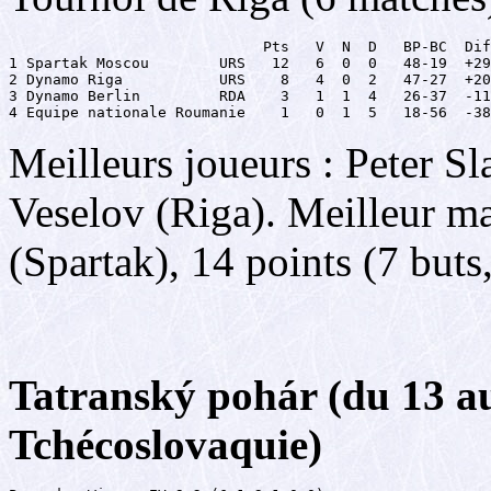
                             Pts   V  N  D   BP-BC  Dif
1 Spartak Moscou        URS   12   6  0  0   48-19  +29

2 Dynamo Riga           URS    8   4  0  2   47-27  +20

3 Dynamo Berlin         RDA    3   1  1  4   26-37  -11

4 Equipe nationale Roumanie    1   0  1  5   18-56  -38
Meilleurs joueurs : Peter Sl
Veselov (Riga). Meilleur m
(Spartak), 14 points (7 buts,
Tatranský pohár (du 13 a
Tchécoslovaquie)