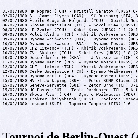
31/01/1980 HK Poprad (TCH) - Kristall Saratov (URSS) 6-
02/02/1980 St. James Flyers (CAN) - SC Duisburg (RFA) 8
02/02/1980 Étoile Rouge de Belgrade (YOU) - Spartak Mos
06/02/1980 Slovan Bratislava (TCH) - Sokol Kiev (URSS) 
08/02/1980 LB Zvolen (TCH) - Sokol Kiev (URSS) 2-4 (0-1
08/02/1980 Poldi Kladno (TCH) - Khimik Voskresensk (URS
09/02/1980 Dynamo Weißwasser (RDA) - Dynamo Moscou (URS
10/02/1980 Dynamo Weißwasser (RDA) - Dynamo Moscou (URS
10/02/1980 CHZ Litvínov (TCH) - Khimik Voskresensk (URS
10/02/1980 ZVL Skalica (TCH) - Sokol Kiev (URSS) 3-8 (2
10/02/1980 Düsseldorfer EG (RFA) - TJ Vítkovice (TCH) 3
11/02/1980 Dynamo Berlin (RDA) - Dynamo Moscou (URSS) 2
12/02/1980 CHZ Litvínov (TCH) - Khimik Voskresensk (URS
12/02/1980 Ceské Budejovice (TCH) - Dynamo Weißwasser (
13/02/1980 Dynamo Berlin (RDA) - Dynamo Moscou (URSS) 7
15/02/1980 HV 71 Jönköping (SUE) - Poldi SONP Kladno (T
15/02/1980 Genève-Servette (SUI) - Zetor Brno (TCH) 3-1
15/02/1980 HC Davos (SUI) - Tesla Pardubice (TCH) 5-6 (
16/02/1980 Skoda Plzen (TCH) - Dynamo Weißwasser (RDA) 
16/02/1980 Traktor Chelyabinsk (URSS) - Zaglebie Sosnow
16/02/1980 Leksand (SUE) - Tappara Tampere (FIN) 2-6
Tournoi de Berlin-Ouest (