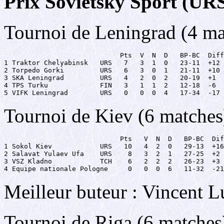
Prix Sovietsky Sport (URS
Tournoi de Leningrad (4 ma
                             Pts  V  N  D   BP-BC  Diff

1 Traktor Chelyabinsk   URS   7   3  1  0   23-11  +12

2 Torpedo Gorki         URS   6   3  0  1   21-11  +10

3 SKA Leningrad         URS   4   2  0  2   20-19  +1

4 TPS Turku             FIN   3   1  1  2   12-18  -6

5 VIFK Leningrad        URS   0   0  0  4   17-34  -17
Tournoi de Kiev (6 matches
                             Pts   V  N  D   BP-BC  Dif
1 Sokol Kiev            URS   10   4  2  0   29-13  +16

2 Salavat Yulaev Ufa    URS    8   3  2  1   27-25  +2

3 VSZ Kladno            TCH    6   2  2  2   26-23  +3

4 Equipe nationale Pologne     0   0  0  6   11-32  -21
Meilleur buteur : Vincent L
Tournoi de Riga (6 matches