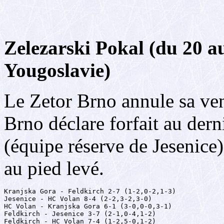
Zelezarski Pokal (du 20 a
Yougoslavie)
Le Zetor Brno annule sa ven
Brno déclare forfait au de
(équipe réserve de Jesenice
au pied levé.
Kranjska Gora - Feldkirch 2-7 (1-2,0-2,1-3)

Jesenice - HC Volan 8-4 (2-2,3-2,3-0)

HC Volan - Kranjska Gora 6-1 (3-0,0-0,3-1)

Feldkirch - Jesenice 3-7 (2-1,0-4,1-2)

Feldkirch - HC Volan 7-4 (1-2,5-0,1-2)
