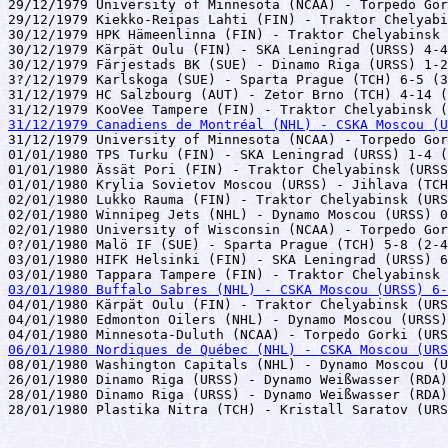
29/12/1979 University of Minnesota (NCAA) - Torpedo Gor
29/12/1979 Kiekko-Reipas Lahti (FIN) - Traktor Chelyabi
30/12/1979 HPK Hämeenlinna (FIN) - Traktor Chelyabinsk 
30/12/1979 Kärpät Oulu (FIN) - SKA Leningrad (URSS) 4-4
30/12/1979 Färjestads BK (SUE) - Dinamo Riga (URSS) 1-2
3?/12/1979 Karlskoga (SUE) - Sparta Prague (TCH) 6-5 (3
31/12/1979 HC Salzbourg (AUT) - Zetor Brno (TCH) 4-14 (
31/12/1979 Canadiens de Montréal (NHL) - CSKA Moscou (U

31/12/1979 University of Minnesota (NCAA) - Torpedo Gor
01/01/1980 TPS Turku (FIN) - SKA Leningrad (URSS) 1-4 (
01/01/1980 Ässät Pori (FIN) - Traktor Chelyabinsk (URSS
01/01/1980 Krylia Sovietov Moscou (URSS) - Jihlava (TCH
02/01/1980 Lukko Rauma (FIN) - Traktor Chelyabinsk (URS
02/01/1980 Winnipeg Jets (NHL) - Dynamo Moscou (URSS) 0
02/01/1980 University of Wisconsin (NCAA) - Torpedo Gor
0?/01/1980 Malö IF (SUE) - Sparta Prague (TCH) 5-8 (2-4
03/01/1980 HIFK Helsinki (FIN) - SKA Leningrad (URSS) 6
03/01/1980 Buffalo Sabres (NHL) - CSKA Moscou (URSS) 6-

04/01/1980 Kärpät Oulu (FIN) - Traktor Chelyabinsk (URS
04/01/1980 Edmonton Oilers (NHL) - Dynamo Moscou (URSS)
06/01/1980 Nordiques de Québec (NHL) - CSKA Moscou (UR

08/01/1980 Washington Capitals (NHL) - Dynamo Moscou (U
26/01/1980 Dinamo Riga (URSS) - Dynamo Weißwasser (RDA)
28/01/1980 Dinamo Riga (URSS) - Dynamo Weißwasser (RDA)
28/01/1980 Plastika Nitra (TCH) - Kristall Saratov (UR