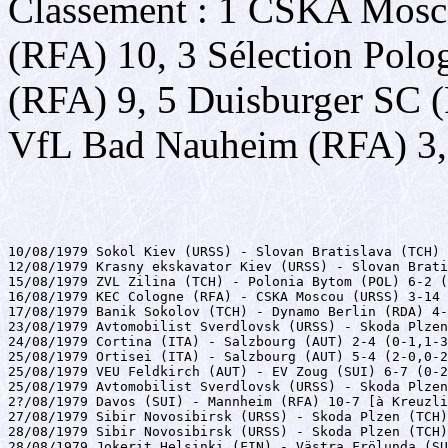
Classement : 1 CSKA Mosc
(RFA) 10, 3 Sélection Pol
(RFA) 9, 5 Duisburger SC 
VfL Bad Nauheim (RFA) 3, 
10/08/1979 Sokol Kiev (URSS) - Slovan Bratislava (TCH) 
12/08/1979 Krasny ekskavator Kiev (URSS) - Slovan Brati
15/08/1979 ZVL Zilina (TCH) - Polonia Bytom (POL) 6-2 (
16/08/1979 KEC Cologne (RFA) - CSKA Moscou (URSS) 3-14 
17/08/1979 Banik Sokolov (TCH) - Dynamo Berlin (RDA) 4-
23/08/1979 Avtomobilist Sverdlovsk (URSS) - Skoda Plzen
24/08/1979 Cortina (ITA) - Salzbourg (AUT) 2-4 (0-1,1-3
25/08/1979 Ortisei (ITA) - Salzbourg (AUT) 5-4 (2-0,0-2
25/08/1979 VEU Feldkirch (AUT) - EV Zoug (SUI) 6-7 (0-2
25/08/1979 Avtomobilist Sverdlovsk (URSS) - Skoda Plzen
2?/08/1979 Davos (SUI) - Mannheim (RFA) 10-7 [à Kreuzli
27/08/1979 Sibir Novosibirsk (URSS) - Skoda Plzen (TCH)
28/08/1979 Sibir Novosibirsk (URSS) - Skoda Plzen (TCH)
28/08/1979 Jokerit Helsinki (FIN) - Västra Frölunda (SU