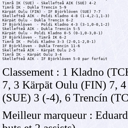
Timrå IK (SUE) - Skellefteå AIK (SUE) 4-2

Timrå IK - Dukla Trencín 5-9

Kärpät Oulu (FIN) - IF Björklöven (SUE) 7-7

Skellefteå AIK - Poldi Kladno 4-8 (1-4,2-1,1-3)

Kärpät Oulu - Dukla Trencín 6-2

IF Björklöven  - Poldi Kladno 4-3 (3-1,0-0,1-2)

Skellefteå AIK - Dukla Trencín 5-5

Kärpät Oulu - Poldi Kladno 0-5 (0-1,0-3,0-1)

IF Björklöven - Timrå IK 6-2

Timrå IK - Poldi Kladno 3-3 (2-0,1-2,0-1)

IF Björklöven - Dukla Trencín 11-6

Skellefteå AIK - Kärpät Oulu 2-5

Timrå IK - Kärpät Oulu 3-4

Skellefteå AIK - IF Björklöven 5-0 par forfait
Classement : 1 Kladno (TC
7, 3 Kärpät Oulu (FIN) 7, 4
(SUE) 3 (-4), 6 Trencín (T
Meilleur marqueur : Eduard
buts et 2 assists).