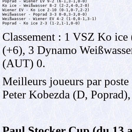
Poprad - Wiener EV 9-2 (6-1,3-1,0-0)

Ko ice - Weißwasser 8-2 (2-2,4-0,2-0)

Wiener EV - Ko ice 2-10 (0-1,0-7,2-2)

Weißwasser - Poprad 3-3 0-0,3-3,0-0)

Weißwasser - Wiener EV 4-2 (1-0,0-1,3-1)

Poprad - Ko ice 2-3 (1-2,1-1,0-0)
Classement : 1 VSZ Ko ice
(+6), 3 Dynamo Weißwasse
(AUT) 0.
Meilleurs joueurs par poste 
Peter Kobezda (D, Poprad),
Paul Stocker Cup (du 13 