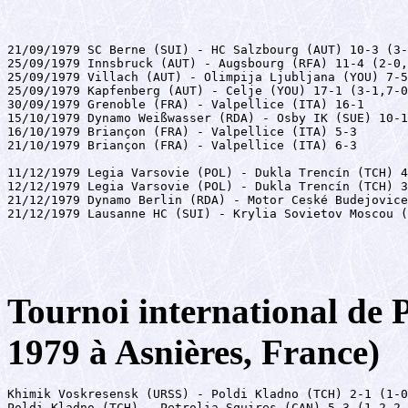
21/09/1979 SC Berne (SUI) - HC Salzbourg (AUT) 10-3 (3-
25/09/1979 Innsbruck (AUT) - Augsbourg (RFA) 11-4 (2-0,
25/09/1979 Villach (AUT) - Olimpija Ljubljana (YOU) 7-5
25/09/1979 Kapfenberg (AUT) - Celje (YOU) 17-1 (3-1,7-0
30/09/1979 Grenoble (FRA) - Valpellice (ITA) 16-1

15/10/1979 Dynamo Weißwasser (RDA) - Osby IK (SUE) 10-1
16/10/1979 Briançon (FRA) - Valpellice (ITA) 5-3

21/10/1979 Briançon (FRA) - Valpellice (ITA) 6-3

11/12/1979 Legia Varsovie (POL) - Dukla Trencín (TCH) 4
12/12/1979 Legia Varsovie (POL) - Dukla Trencín (TCH) 3
21/12/1979 Dynamo Berlin (RDA) - Motor Ceské Budejovice
21/12/1979 Lausanne HC (SUI) - Krylia Sovietov Moscou (
Tournoi international de 
1979 à Asnières, France)
Khimik Voskresensk (URSS) - Poldi Kladno (TCH) 2-1 (1-0
Poldi Kladno (TCH) - Petrolia Squires (CAN) 5-3 (1-2,2-