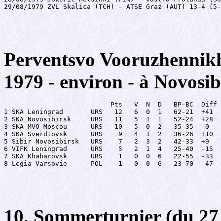
29/08/1979 ZVL Skalica (TCH) - ATSE Graz (AUT) 13-4 (5-
Perventsvo Vooruzhennikh
1979 - environ - à Novosib
                           Pts   V  N  D   BP-BC  Diff

1 SKA Leningrad       URS   12   6  0  1   62-21  +41

2 SKA Novosibirsk     URS   11   5  1  1   52-24  +28

3 SKA MVO Moscou      URS   10   5  0  2   35-35   0

4 SKA Sverdlovsk      URS    9   4  1  2   36-26  +10

5 Sibir Novosibirsk   URS    7   2  3  2   42-33  +9

6 VIFK Leningrad      URS    5   2  1  4   25-40  -15

7 SKA Khabarovsk      URS    1   0  0  6   22-55  -33

8 Legia Varsovie      POL    1   0  0  6   23-70  -47
10. Sommerturnier (du 27 