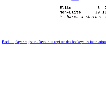
Elite           5  
Non-Elite      39 1
* shares a shutout 
Back to player register - Retour au registre des hockeyeurs internatio