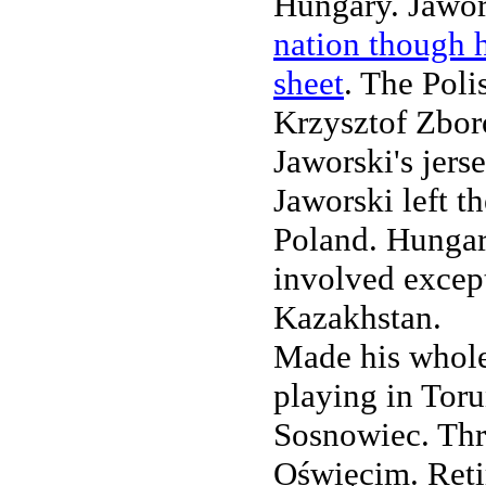
Hungary. Jawo
nation though h
sheet
. The Poli
Krzysztof Zbor
Jaworski's jers
Jaworski left t
Poland. Hungary
involved excep
Kazakhstan.
Made his whole 
playing in Tor
Sosnowiec. Thr
Oświęcim. Reti