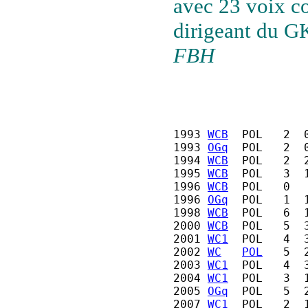
avec 23 voix c
dirigeant du G
FBH
1993 
WCB
  POL   2  
1993 
OGq
  POL   2  
1994 
WCB
  POL   2  
1995 
WCB
  POL   3  
1996 
WCB
  POL   0  
1996 
OGq
  POL   1  
1998 
WCB
  POL   6  
2000 
WCB
  POL   5  
2001 
WC1
  POL   4  
2002 
WC
POL
   5  
2003 
WC1
  POL   4  
2004 
WC1
  POL   3  
2005 
OGq
  POL   5  
2007 
WC1
  POL   2  