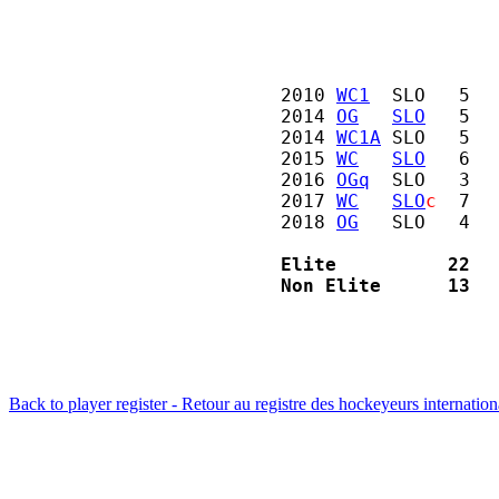
2010 
WC1
  SLO   5  
2014 
OG
SLO
   5  
2014 
WC1A
 SLO   5  
2015 
WC
SLO
   6  
2016 
OGq
  SLO   3  
2017 
WC
SLO
c
  7  
2018 
OG
   SLO   4  
Elite          22   
Back to player register - Retour au registre des hockeyeurs internatio