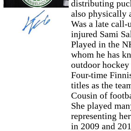
distributing puc
also physically 
Was a late call
injured Sami Sa
Played in the N
whom he has kn
outdoor hockey 
Four-time Finni
titles as the tea
Cousin of footba
She played many
representing he
in 2009 and 201