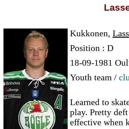
Lass
Kukkonen,
Lass
Position : D
18-09-1981 Oul
Youth team /
cl
Learned to skate
play. Pretty def
effective when 