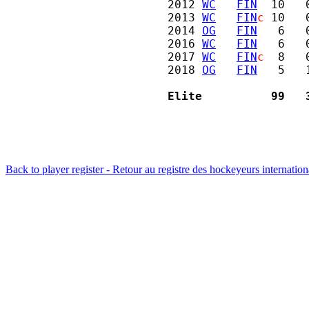
2012 
WC
FIN
  10   
2013 
WC
FIN
c
 10   
2014 
OG
FIN
   6   
2016 
WC
FIN
   6   
2017 
WC
FIN
c
  8   
2018 
OG
FIN
   5   
Elite          99   
Back to player register - Retour au registre des hockeyeurs internatio